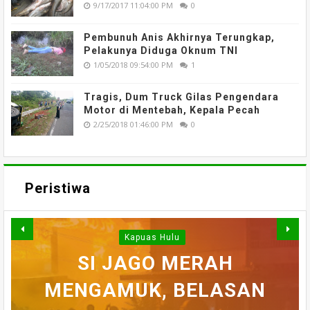
9/17/2017 11:04:00 PM
0
Pembunuh Anis Akhirnya Terungkap,
Pelakunya Diduga Oknum TNI
1/05/2018 09:54:00 PM
1
Tragis, Dum Truck Gilas Pengendara
Motor di Mentebah, Kepala Pecah
2/25/2018 01:46:00 PM
0
Peristiwa
Kapuas Hulu
WARGA DESA SEI AJUNG
SI JAGO MERAH
MENGAMUK, BELASAN
SEMPAT SEKARAT, H
YANG DILAPORKAN