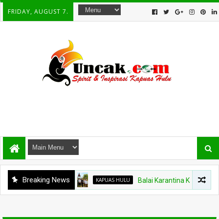
FRIDAY, AUGUST 7.
Breaking News
KAPUAS HULU
Balai Karantina Kalbar Tinjau