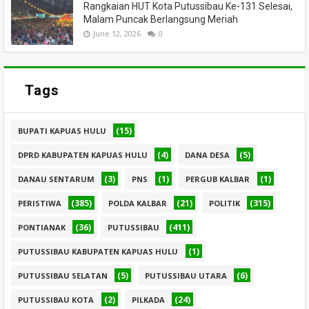
Rangkaian HUT Kota Putussibau Ke-131 Selesai,
Malam Puncak Berlangsung Meriah
June 12, 2026
0
Tags
(15)
BUPATI KAPUAS HULU
(4)
(5)
DPRD KABUPATEN KAPUAS HULU
DANA DESA
(3)
(1)
(1)
DANAU SENTARUM
PNS
PERGUB KALBAR
(385)
(21)
(315)
PERISTIWA
POLDA KALBAR
POLITIK
(36)
(411)
PONTIANAK
PUTUSSIBAU
(1)
PUTUSSIBAU KABUPATEN KAPUAS HULU
(5)
(6)
PUTUSSIBAU SELATAN
PUTUSSIBAU UTARA
(2)
(24)
PUTUSSIBAU KOTA
PILKADA