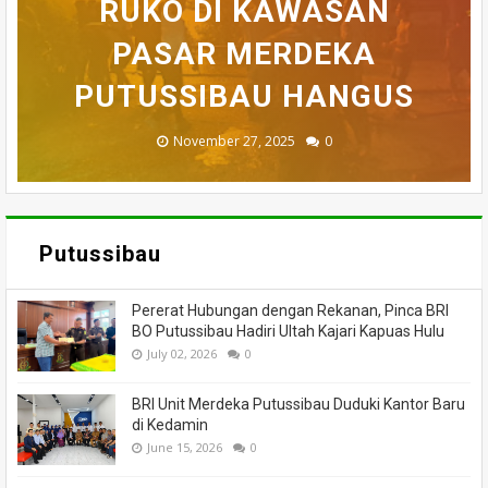
BELASAN TOKO PAKAIAN
RUKO DI KAWASAN
AKHIRNYA TEWAS
PEDULI KORBAN
HILANG SAAT
MEMANCING DITEMUKAN
KEBAKARAN, KORAMIL
DI PUTUSSIBAU LUDES
SETELAH 'DIHAKIMI'
PASAR MERDEKA
BADAU BERI BANTUAN
PUTUSSIBAU HANGUS
MENINGGAL DUNIA
DILALAP API
MASSA
November 27, 2025
February 18, 2025
March 26, 2025
March 13, 2025
July 05, 2026
0
0
0
0
0
Putussibau
Pererat Hubungan dengan Rekanan, Pinca BRI
BO Putussibau Hadiri Ultah Kajari Kapuas Hulu
July 02, 2026
0
BRI Unit Merdeka Putussibau Duduki Kantor Baru
di Kedamin
June 15, 2026
0