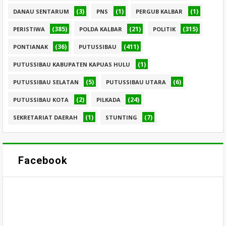
(3)
(1)
(1)
DANAU SENTARUM
PNS
PERGUB KALBAR
(385)
(21)
(315)
PERISTIWA
POLDA KALBAR
POLITIK
(36)
(411)
PONTIANAK
PUTUSSIBAU
(1)
PUTUSSIBAU KABUPATEN KAPUAS HULU
(5)
(6)
PUTUSSIBAU SELATAN
PUTUSSIBAU UTARA
(2)
(24)
PUTUSSIBAU KOTA
PILKADA
(1)
(7)
SEKRETARIAT DAERAH
STUNTING
Facebook