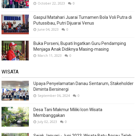
October 22, 2023
0
Gaspul Matahari Juarai Turnamen Bola Voli Putra di
Putussibau, Putri Dijuarai Venus
June 04, 2023
0
Buka Porseni, Bupati Ingatkan Guru Pendamping
Menjaga Anak Didiknya Masing-masing
March 11, 2023
0
WISATA
Upaya Penyelamatan Danau Sentarum, Stakeholder
Diminta Bersinergi
September 06, 2024
0
Desa Tani Makmur Miliki Icon Wisata
Membanggakan
July 02, 2023
0
Sejak Januari - Juni 2023, Wisata Batu Ancau Telah