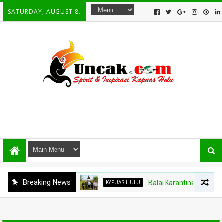
SATURDAY, AUGUST 8.
Breaking News
KAPUAS HULU
Balai Karantina Kalbar Ti