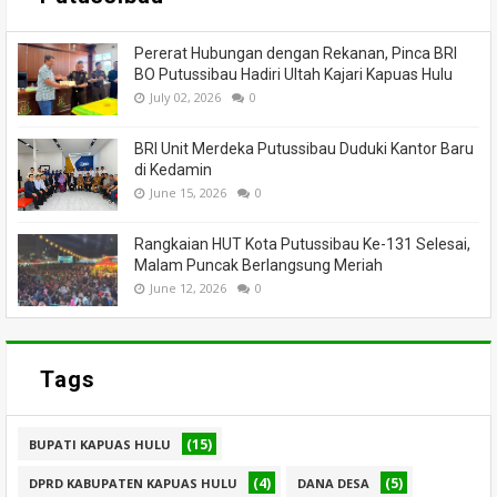
Pererat Hubungan dengan Rekanan, Pinca BRI
BO Putussibau Hadiri Ultah Kajari Kapuas Hulu
July 02, 2026
0
BRI Unit Merdeka Putussibau Duduki Kantor Baru
di Kedamin
June 15, 2026
0
Rangkaian HUT Kota Putussibau Ke-131 Selesai,
Malam Puncak Berlangsung Meriah
June 12, 2026
0
Tags
(15)
BUPATI KAPUAS HULU
(4)
(5)
DPRD KABUPATEN KAPUAS HULU
DANA DESA