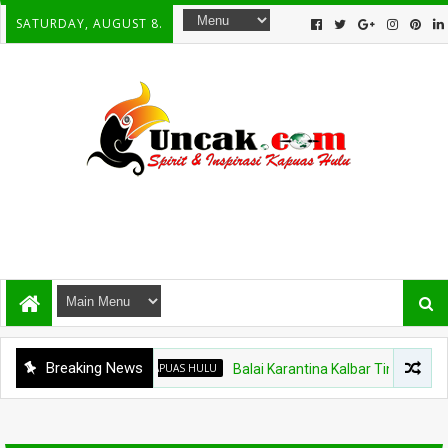
SATURDAY, AUGUST 8.
Breaking News
KAPUAS HULU
Balai Karantina Kalbar Tinjau Jalur Tidak Re