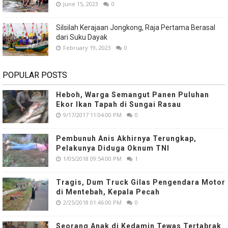
June 15, 2023
0
Silsilah Kerajaan Jongkong, Raja Pertama Berasal
dari Suku Dayak
February 19, 2023
0
POPULAR POSTS
Heboh, Warga Semangut Panen Puluhan
Ekor Ikan Tapah di Sungai Rasau
9/17/2017 11:04:00 PM
0
Pembunuh Anis Akhirnya Terungkap,
Pelakunya Diduga Oknum TNI
1/05/2018 09:54:00 PM
1
Tragis, Dum Truck Gilas Pengendara Motor
di Mentebah, Kepala Pecah
2/25/2018 01:46:00 PM
0
Seorang Anak di Kedamin Tewas Tertabrak