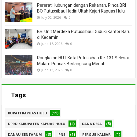
Pererat Hubungan dengan Rekanan, Pinca BRI
BO Putussibau Hadiri Ultah Kajari Kapuas Hulu
July 02, 2026
0
BRI Unit Merdeka Putussibau Duduki Kantor Baru
di Kedamin
June 15, 2026
0
Rangkaian HUT Kota Putussibau Ke-131 Selesai,
Malam Puncak Berlangsung Meriah
June 12, 2026
0
Tags
(15)
BUPATI KAPUAS HULU
(4)
(5)
DPRD KABUPATEN KAPUAS HULU
DANA DESA
(3)
(1)
(1)
DANAU SENTARUM
PNS
PERGUB KALBAR