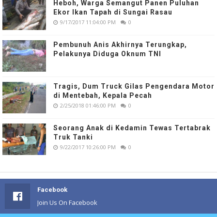
Heboh, Warga Semangut Panen Puluhan
Ekor Ikan Tapah di Sungai Rasau
9/17/2017 11:04:00 PM
0
Pembunuh Anis Akhirnya Terungkap,
Pelakunya Diduga Oknum TNI
Tragis, Dum Truck Gilas Pengendara Motor
di Mentebah, Kepala Pecah
2/25/2018 01:46:00 PM
0
Seorang Anak di Kedamin Tewas Tertabrak
Truk Tanki
9/22/2017 10:26:00 PM
0
Facebook
Join Us On Facebook