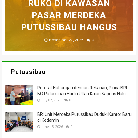
BELASAN TOKO PAKAIAN
RUKO DI KAWASAN
AKHIRNYA TEWAS
PEDULI KORBAN
HILANG SAAT
MEMANCING DITEMUKAN
KEBAKARAN, KORAMIL
DI PUTUSSIBAU LUDES
SETELAH 'DIHAKIMI'
PASAR MERDEKA
BADAU BERI BANTUAN
PUTUSSIBAU HANGUS
MENINGGAL DUNIA
DILALAP API
MASSA
November 27, 2025
February 18, 2025
March 26, 2025
March 13, 2025
July 05, 2026
0
0
0
0
0
Putussibau
Pererat Hubungan dengan Rekanan, Pinca BRI
BO Putussibau Hadiri Ultah Kajari Kapuas Hulu
July 02, 2026
0
BRI Unit Merdeka Putussibau Duduki Kantor Baru
di Kedamin
June 15, 2026
0