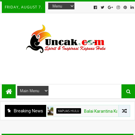
FRIDAY, AUGUST 7.
Breaking News
KAPUAS HULU
Balai Karantina Kalbar Tinjau