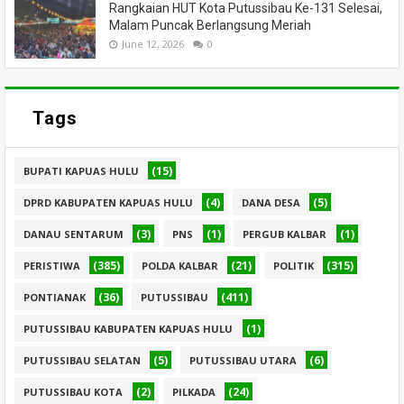
Rangkaian HUT Kota Putussibau Ke-131 Selesai,
Malam Puncak Berlangsung Meriah
June 12, 2026
0
Tags
(15)
BUPATI KAPUAS HULU
(4)
(5)
DPRD KABUPATEN KAPUAS HULU
DANA DESA
(3)
(1)
(1)
DANAU SENTARUM
PNS
PERGUB KALBAR
(385)
(21)
(315)
PERISTIWA
POLDA KALBAR
POLITIK
(36)
(411)
PONTIANAK
PUTUSSIBAU
(1)
PUTUSSIBAU KABUPATEN KAPUAS HULU
(5)
(6)
PUTUSSIBAU SELATAN
PUTUSSIBAU UTARA
(2)
(24)
PUTUSSIBAU KOTA
PILKADA