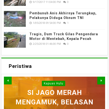
9/17/2017 11:04:00 PM
0
Pembunuh Anis Akhirnya Terungkap,
Pelakunya Diduga Oknum TNI
1/05/2018 09:54:00 PM
1
Tragis, Dum Truck Gilas Pengendara
Motor di Mentebah, Kepala Pecah
2/25/2018 01:46:00 PM
0
Peristiwa
Kapuas Hulu
WARGA DESA SEI AJUNG
SI JAGO MERAH
MENGAMUK, BELASAN
SEMPAT SEKARAT, H
YANG DILAPORKAN