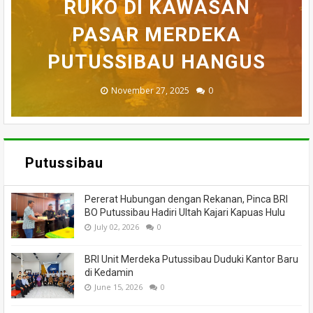
BELASAN TOKO PAKAIAN
RUKO DI KAWASAN
AKHIRNYA TEWAS
PEDULI KORBAN
HILANG SAAT
MEMANCING DITEMUKAN
KEBAKARAN, KORAMIL
DI PUTUSSIBAU LUDES
SETELAH 'DIHAKIMI'
PASAR MERDEKA
BADAU BERI BANTUAN
PUTUSSIBAU HANGUS
MENINGGAL DUNIA
DILALAP API
MASSA
November 27, 2025
February 18, 2025
March 26, 2025
March 13, 2025
July 05, 2026
0
0
0
0
0
Putussibau
Pererat Hubungan dengan Rekanan, Pinca BRI
BO Putussibau Hadiri Ultah Kajari Kapuas Hulu
July 02, 2026
0
BRI Unit Merdeka Putussibau Duduki Kantor Baru
di Kedamin
June 15, 2026
0