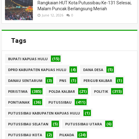
Rangkaian HUT Kota Putussibau Ke-131 Selesai,
Malam Puncak Berlangsung Meriah
June 12, 2026
0
Tags
(15)
BUPATI KAPUAS HULU
(4)
(5)
DPRD KABUPATEN KAPUAS HULU
DANA DESA
(3)
(1)
(1)
DANAU SENTARUM
PNS
PERGUB KALBAR
(385)
(21)
(315)
PERISTIWA
POLDA KALBAR
POLITIK
(36)
(411)
PONTIANAK
PUTUSSIBAU
(1)
PUTUSSIBAU KABUPATEN KAPUAS HULU
(5)
(6)
PUTUSSIBAU SELATAN
PUTUSSIBAU UTARA
(2)
(24)
PUTUSSIBAU KOTA
PILKADA