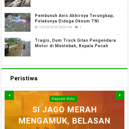
Pembunuh Anis Akhirnya Terungkap,
Pelakunya Diduga Oknum TNI
1/05/2018 09:54:00 PM
1
Tragis, Dum Truck Gilas Pengendara
Motor di Mentebah, Kepala Pecah
Peristiwa
Kapuas Hulu
WARGA DESA SEI AJUNG
SI JAGO MERAH
MENGAMUK, BELASAN
SEMPAT SEKARAT, H
YANG DILAPORKAN