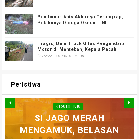
Pembunuh Anis Akhirnya Terungkap,
Pelakunya Diduga Oknum TNI
Tragis, Dum Truck Gilas Pengendara
Motor di Mentebah, Kepala Pecah
2/25/2018 01:46:00 PM
0
Peristiwa
Kapuas Hulu
WARGA DESA SEI AJUNG
SI JAGO MERAH
MENGAMUK, BELASAN
SEMPAT SEKARAT, H
YANG DILAPORKAN