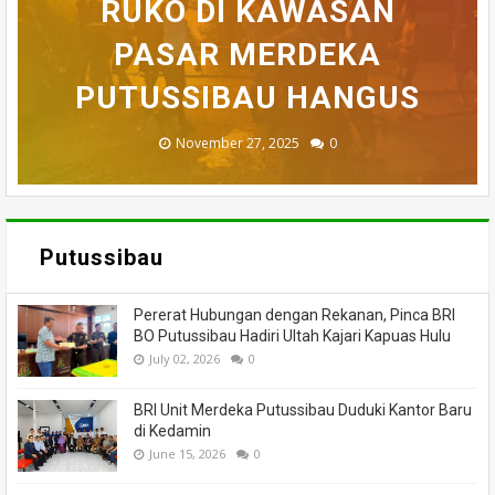
BELASAN TOKO PAKAIAN
RUKO DI KAWASAN
AKHIRNYA TEWAS
PEDULI KORBAN
HILANG SAAT
MEMANCING DITEMUKAN
KEBAKARAN, KORAMIL
DI PUTUSSIBAU LUDES
SETELAH 'DIHAKIMI'
PASAR MERDEKA
BADAU BERI BANTUAN
PUTUSSIBAU HANGUS
MENINGGAL DUNIA
DILALAP API
MASSA
November 27, 2025
February 18, 2025
March 26, 2025
March 13, 2025
July 05, 2026
0
0
0
0
0
Putussibau
Pererat Hubungan dengan Rekanan, Pinca BRI
BO Putussibau Hadiri Ultah Kajari Kapuas Hulu
July 02, 2026
0
BRI Unit Merdeka Putussibau Duduki Kantor Baru
di Kedamin
June 15, 2026
0