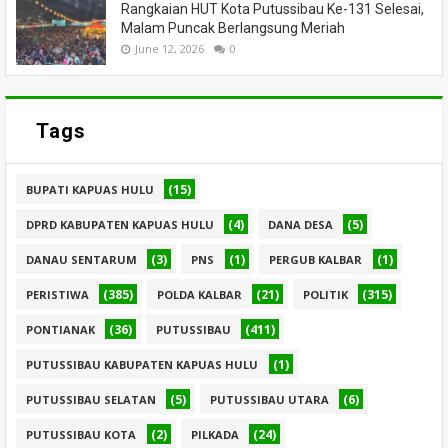
Rangkaian HUT Kota Putussibau Ke-131 Selesai,
Malam Puncak Berlangsung Meriah
June 12, 2026
0
Tags
(15)
BUPATI KAPUAS HULU
(4)
(5)
DPRD KABUPATEN KAPUAS HULU
DANA DESA
(3)
(1)
(1)
DANAU SENTARUM
PNS
PERGUB KALBAR
(385)
(21)
(315)
PERISTIWA
POLDA KALBAR
POLITIK
(36)
(411)
PONTIANAK
PUTUSSIBAU
(1)
PUTUSSIBAU KABUPATEN KAPUAS HULU
(5)
(6)
PUTUSSIBAU SELATAN
PUTUSSIBAU UTARA
(2)
(24)
PUTUSSIBAU KOTA
PILKADA