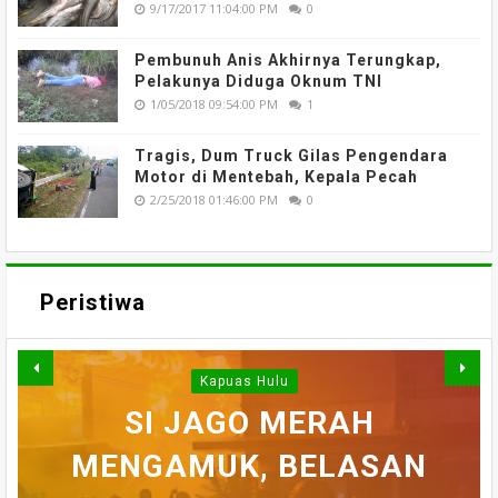
9/17/2017 11:04:00 PM
0
Pembunuh Anis Akhirnya Terungkap,
Pelakunya Diduga Oknum TNI
1/05/2018 09:54:00 PM
1
Tragis, Dum Truck Gilas Pengendara
Motor di Mentebah, Kepala Pecah
2/25/2018 01:46:00 PM
0
Peristiwa
Kapuas Hulu
WARGA DESA SEI AJUNG
SI JAGO MERAH
MENGAMUK, BELASAN
SEMPAT SEKARAT, H
YANG DILAPORKAN