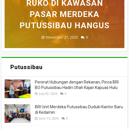
BELASAN TOKO PAKAIAN
RUKO DI KAWASAN
AKHIRNYA TEWAS
PEDULI KORBAN
HILANG SAAT
MEMANCING DITEMUKAN
KEBAKARAN, KORAMIL
DI PUTUSSIBAU LUDES
SETELAH 'DIHAKIMI'
PASAR MERDEKA
BADAU BERI BANTUAN
PUTUSSIBAU HANGUS
MENINGGAL DUNIA
DILALAP API
MASSA
November 27, 2025
February 18, 2025
March 26, 2025
March 13, 2025
July 05, 2026
0
0
0
0
0
Putussibau
Pererat Hubungan dengan Rekanan, Pinca BRI
BO Putussibau Hadiri Ultah Kajari Kapuas Hulu
July 02, 2026
0
BRI Unit Merdeka Putussibau Duduki Kantor Baru
di Kedamin
June 15, 2026
0