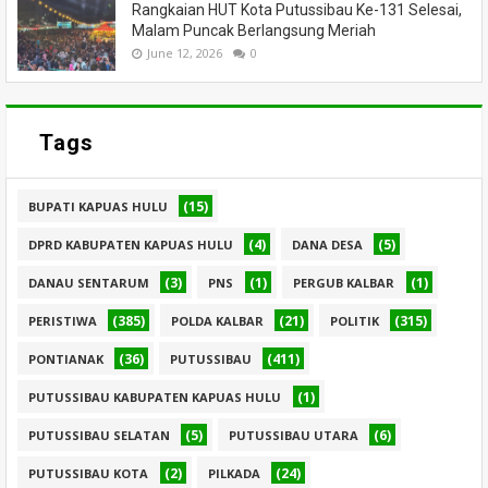
Rangkaian HUT Kota Putussibau Ke-131 Selesai,
Malam Puncak Berlangsung Meriah
June 12, 2026
0
Tags
(15)
BUPATI KAPUAS HULU
(4)
(5)
DPRD KABUPATEN KAPUAS HULU
DANA DESA
(3)
(1)
(1)
DANAU SENTARUM
PNS
PERGUB KALBAR
(385)
(21)
(315)
PERISTIWA
POLDA KALBAR
POLITIK
(36)
(411)
PONTIANAK
PUTUSSIBAU
(1)
PUTUSSIBAU KABUPATEN KAPUAS HULU
(5)
(6)
PUTUSSIBAU SELATAN
PUTUSSIBAU UTARA
(2)
(24)
PUTUSSIBAU KOTA
PILKADA