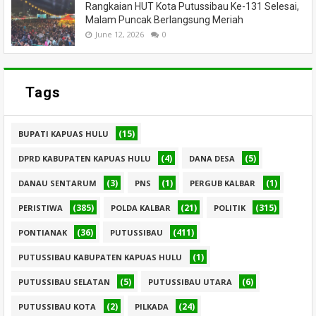
Rangkaian HUT Kota Putussibau Ke-131 Selesai,
Malam Puncak Berlangsung Meriah
June 12, 2026
0
Tags
(15)
BUPATI KAPUAS HULU
(4)
(5)
DPRD KABUPATEN KAPUAS HULU
DANA DESA
(3)
(1)
(1)
DANAU SENTARUM
PNS
PERGUB KALBAR
(385)
(21)
(315)
PERISTIWA
POLDA KALBAR
POLITIK
(36)
(411)
PONTIANAK
PUTUSSIBAU
(1)
PUTUSSIBAU KABUPATEN KAPUAS HULU
(5)
(6)
PUTUSSIBAU SELATAN
PUTUSSIBAU UTARA
(2)
(24)
PUTUSSIBAU KOTA
PILKADA