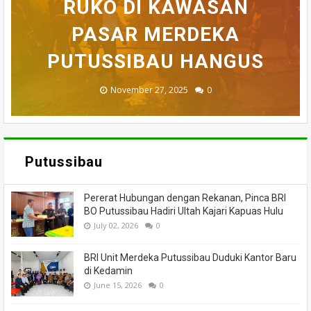
BELASAN TOKO PAKAIAN
RUKO DI KAWASAN
AKHIRNYA TEWAS
PEDULI KORBAN
HILANG SAAT
MEMANCING DITEMUKAN
KEBAKARAN, KORAMIL
DI PUTUSSIBAU LUDES
SETELAH 'DIHAKIMI'
PASAR MERDEKA
BADAU BERI BANTUAN
PUTUSSIBAU HANGUS
MENINGGAL DUNIA
DILALAP API
MASSA
November 27, 2025
February 18, 2025
March 26, 2025
March 13, 2025
July 05, 2026
0
0
0
0
0
Putussibau
Pererat Hubungan dengan Rekanan, Pinca BRI
BO Putussibau Hadiri Ultah Kajari Kapuas Hulu
July 02, 2026
0
BRI Unit Merdeka Putussibau Duduki Kantor Baru
di Kedamin
June 15, 2026
0