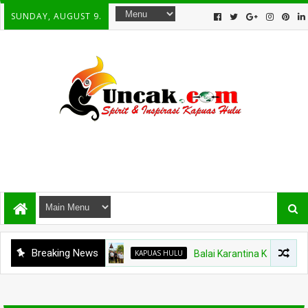
SUNDAY, AUGUST 9.
Breaking News
KAPUAS HULU
Balai Karantina Kalbar Tinja