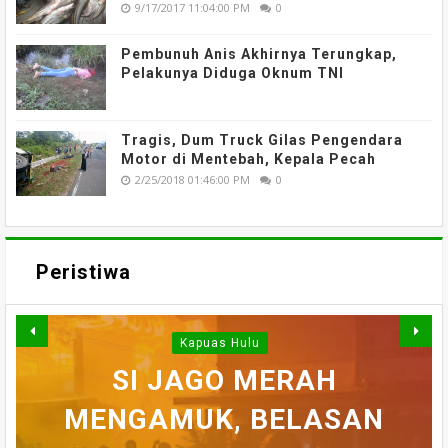
9/17/2017 11:04:00 PM
0
Pembunuh Anis Akhirnya Terungkap,
Pelakunya Diduga Oknum TNI
Tragis, Dum Truck Gilas Pengendara
Motor di Mentebah, Kepala Pecah
2/25/2018 01:46:00 PM
0
Peristiwa
Kapuas Hulu
WARGA DESA SEI AJUNG
SI JAGO MERAH
MENGAMUK, BELASAN
SEMPAT SEKARAT, H
YANG DILAPORKAN