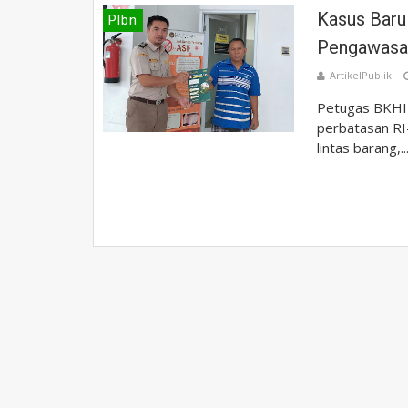
Kasus Baru
Plbn
Pengawasan
ArtikelPublik
Petugas BKHIT
perbatasan RI
lintas barang,..