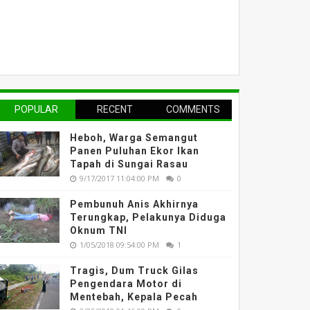
POPULAR
RECENT
COMMENTS
Heboh, Warga Semangut
Panen Puluhan Ekor Ikan
Tapah di Sungai Rasau
9/17/2017 11:04:00 PM
0
Pembunuh Anis Akhirnya
Terungkap, Pelakunya Diduga
Oknum TNI
1/05/2018 09:54:00 PM
1
Tragis, Dum Truck Gilas
Pengendara Motor di
Mentebah, Kepala Pecah