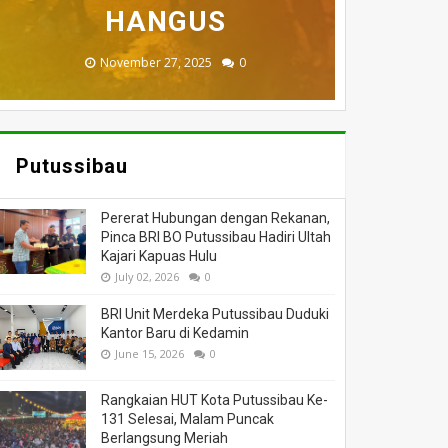
MENINGGAL DUNIA
BERI BANTUAN
DILALAP API
HANGUS
MASSA
November 27, 2025
February 18, 2025
March 26, 2025
March 13, 2025
July 05, 2026
0
0
0
0
0
Putussibau
Pererat Hubungan dengan Rekanan,
Pinca BRI BO Putussibau Hadiri Ultah
Kajari Kapuas Hulu
July 02, 2026
0
BRI Unit Merdeka Putussibau Duduki
Kantor Baru di Kedamin
June 15, 2026
0
Rangkaian HUT Kota Putussibau Ke-
131 Selesai, Malam Puncak
Berlangsung Meriah