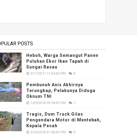
OPULAR POSTS
Heboh, Warga Semangut Panen
Puluhan Ekor Ikan Tapah di
Sungai Rasau
9/17/2017 11:04:00 PM
0
Pembunuh Anis Akhirnya
Terungkap, Pelakunya Diduga
Oknum TNI
1/05/2018 09:54:00 PM
1
Tragis, Dum Truck Gilas
Pengendara Motor di Mentebah,
Kepala Pecah
2/25/2018 01:46:00 PM
0