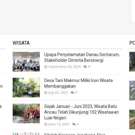
WISATA
P
i
Upaya Penyelamatan Danau Sentarum,
Stakeholder Diminta Bersinergi
September 06, 2024
0
Desa Tani Makmur Miliki Icon Wisata
an
Membanggakan
July 02, 2023
0
a
Sejak Januari - Juni 2023, Wisata Batu
Ancau Telah Dikunjungi 102 Wisatawan
Luar Negeri
June 15, 2023
0