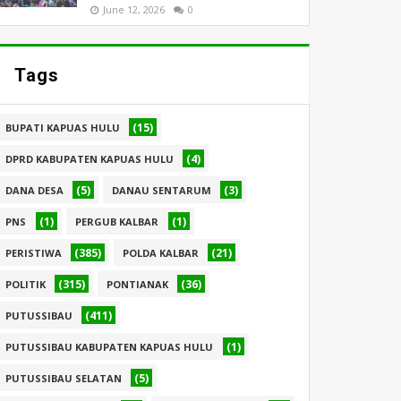
June 12, 2026
0
Tags
(15)
BUPATI KAPUAS HULU
(4)
DPRD KABUPATEN KAPUAS HULU
(5)
(3)
DANA DESA
DANAU SENTARUM
(1)
(1)
PNS
PERGUB KALBAR
(385)
(21)
PERISTIWA
POLDA KALBAR
(315)
(36)
POLITIK
PONTIANAK
(411)
PUTUSSIBAU
(1)
PUTUSSIBAU KABUPATEN KAPUAS HULU
(5)
PUTUSSIBAU SELATAN