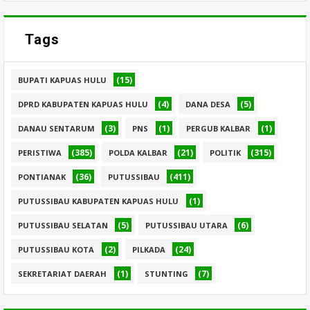
Tags
(15)
BUPATI KAPUAS HULU
(4)
(5)
DPRD KABUPATEN KAPUAS HULU
DANA DESA
(3)
(1)
(1)
DANAU SENTARUM
PNS
PERGUB KALBAR
(385)
(21)
(315)
PERISTIWA
POLDA KALBAR
POLITIK
(36)
(411)
PONTIANAK
PUTUSSIBAU
(1)
PUTUSSIBAU KABUPATEN KAPUAS HULU
(5)
(6)
PUTUSSIBAU SELATAN
PUTUSSIBAU UTARA
(2)
(24)
PUTUSSIBAU KOTA
PILKADA
(1)
(7)
SEKRETARIAT DAERAH
STUNTING