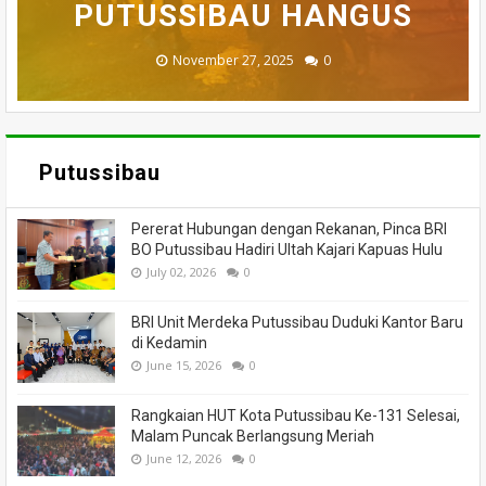
BADAU BERI BANTUAN
PUTUSSIBAU HANGUS
MENINGGAL DUNIA
DILALAP API
MASSA
November 27, 2025
February 18, 2025
March 26, 2025
March 13, 2025
July 05, 2026
0
0
0
0
0
Putussibau
Pererat Hubungan dengan Rekanan, Pinca BRI
BO Putussibau Hadiri Ultah Kajari Kapuas Hulu
July 02, 2026
0
BRI Unit Merdeka Putussibau Duduki Kantor Baru
di Kedamin
June 15, 2026
0
Rangkaian HUT Kota Putussibau Ke-131 Selesai,
Malam Puncak Berlangsung Meriah
June 12, 2026
0