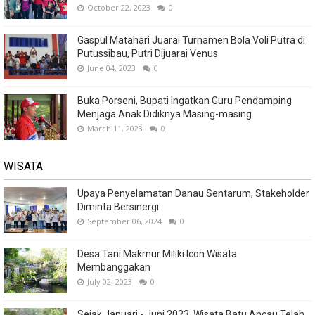
October 22, 2023
0
Gaspul Matahari Juarai Turnamen Bola Voli Putra di
Putussibau, Putri Dijuarai Venus
June 04, 2023
0
Buka Porseni, Bupati Ingatkan Guru Pendamping
Menjaga Anak Didiknya Masing-masing
March 11, 2023
0
WISATA
Upaya Penyelamatan Danau Sentarum, Stakeholder
Diminta Bersinergi
September 06, 2024
0
Desa Tani Makmur Miliki Icon Wisata
Membanggakan
July 02, 2023
0
Sejak Januari - Juni 2023, Wisata Batu Ancau Telah