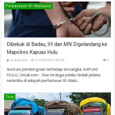
Perbatasan RI-Malaysia
Dibekuk di Badau, IH dan MN Digelandang ke
Mapolres Kapuas Hulu
ArtikelPublik
2/11/2024 09:51:00 PM
0
Ilustrasi pemborgolan terhadap tersangka. KAPUAS
HULU, Uncak.com - Dua terduga pelaku tindak pidana
narkotika di wilayah perbatasan RI-Mala...
Truk