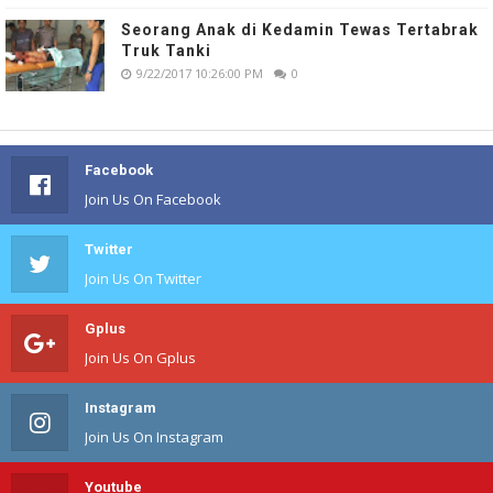
Seorang Anak di Kedamin Tewas Tertabrak
Truk Tanki
9/22/2017 10:26:00 PM
0
Facebook
Join Us On Facebook
Twitter
Join Us On Twitter
Gplus
Join Us On Gplus
Instagram
Join Us On Instagram
Youtube