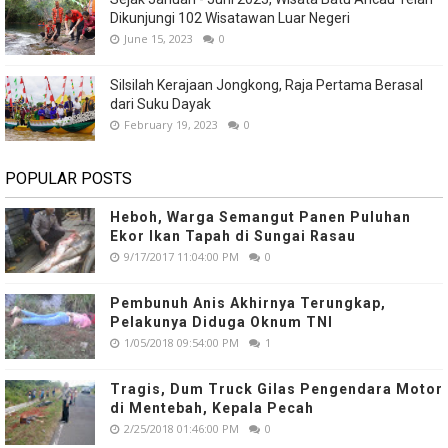
Dikunjungi 102 Wisatawan Luar Negeri
June 15, 2023
0
Silsilah Kerajaan Jongkong, Raja Pertama Berasal
dari Suku Dayak
February 19, 2023
0
POPULAR POSTS
Heboh, Warga Semangut Panen Puluhan
Ekor Ikan Tapah di Sungai Rasau
9/17/2017 11:04:00 PM
0
Pembunuh Anis Akhirnya Terungkap,
Pelakunya Diduga Oknum TNI
1/05/2018 09:54:00 PM
1
Tragis, Dum Truck Gilas Pengendara Motor
di Mentebah, Kepala Pecah
2/25/2018 01:46:00 PM
0