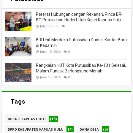
Pererat Hubungan dengan Rekanan, Pinca BRI
BO Putussibau Hadiri Ultah Kajari Kapuas Hulu
July 02, 2026
0
BRI Unit Merdeka Putussibau Duduki Kantor Baru
di Kedamin
June 15, 2026
0
Rangkaian HUT Kota Putussibau Ke-131 Selesai,
Malam Puncak Berlangsung Meriah
June 12, 2026
0
Tags
(15)
BUPATI KAPUAS HULU
(4)
(5)
DPRD KABUPATEN KAPUAS HULU
DANA DESA