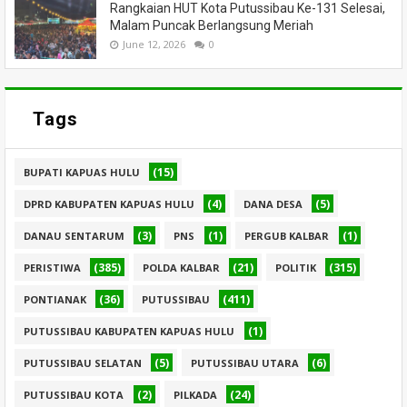
Rangkaian HUT Kota Putussibau Ke-131 Selesai,
Malam Puncak Berlangsung Meriah
June 12, 2026
0
Tags
(15)
BUPATI KAPUAS HULU
(4)
(5)
DPRD KABUPATEN KAPUAS HULU
DANA DESA
(3)
(1)
(1)
DANAU SENTARUM
PNS
PERGUB KALBAR
(385)
(21)
(315)
PERISTIWA
POLDA KALBAR
POLITIK
(36)
(411)
PONTIANAK
PUTUSSIBAU
(1)
PUTUSSIBAU KABUPATEN KAPUAS HULU
(5)
(6)
PUTUSSIBAU SELATAN
PUTUSSIBAU UTARA
(2)
(24)
PUTUSSIBAU KOTA
PILKADA