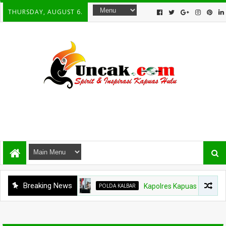
THURSDAY, AUGUST 6.
Breaking News
POLDA KALBAR
Kapolres Kapuas Hulu Bergant