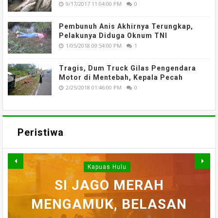
9/17/2017 11:04:00 PM
0
Pembunuh Anis Akhirnya Terungkap,
Pelakunya Diduga Oknum TNI
1/05/2018 09:54:00 PM
1
Tragis, Dum Truck Gilas Pengendara
Motor di Mentebah, Kepala Pecah
2/25/2018 01:46:00 PM
0
Peristiwa
Kapuas Hulu
WARGA DESA SEI AJUNG
SI JAGO MERAH
MENGAMUK, BELASAN
SEMPAT SEKARAT, H
YANG DILAPORKAN