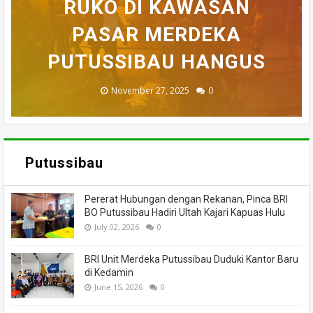
BELASAN TOKO PAKAIAN
RUKO DI KAWASAN
AKHIRNYA TEWAS
PEDULI KORBAN
HILANG SAAT
MEMANCING DITEMUKAN
KEBAKARAN, KORAMIL
DI PUTUSSIBAU LUDES
SETELAH 'DIHAKIMI'
PASAR MERDEKA
BADAU BERI BANTUAN
PUTUSSIBAU HANGUS
MENINGGAL DUNIA
DILALAP API
MASSA
November 27, 2025
February 18, 2025
March 26, 2025
March 13, 2025
July 05, 2026
0
0
0
0
0
Putussibau
Pererat Hubungan dengan Rekanan, Pinca BRI
BO Putussibau Hadiri Ultah Kajari Kapuas Hulu
July 02, 2026
0
BRI Unit Merdeka Putussibau Duduki Kantor Baru
di Kedamin
June 15, 2026
0