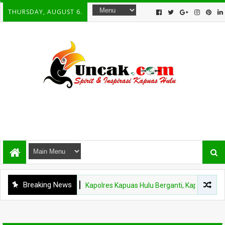
THURSDAY, AUGUST 6.
Breaking News
POLDA KALBAR
Kapolres Kapuas Hulu Berganti, Kapolda Pimpin 