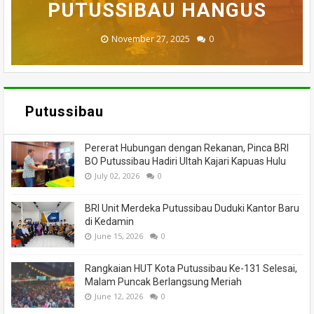
BADAU BERI BANTUAN
PUTUSSIBAU HANGUS
MENINGGAL DUNIA
DILALAP API
MASSA
November 27, 2025
February 18, 2025
March 26, 2025
March 13, 2025
July 05, 2026
0
0
0
0
0
Putussibau
Pererat Hubungan dengan Rekanan, Pinca BRI
BO Putussibau Hadiri Ultah Kajari Kapuas Hulu
July 02, 2026
0
BRI Unit Merdeka Putussibau Duduki Kantor Baru
di Kedamin
June 15, 2026
0
Rangkaian HUT Kota Putussibau Ke-131 Selesai,
Malam Puncak Berlangsung Meriah
June 12, 2026
0