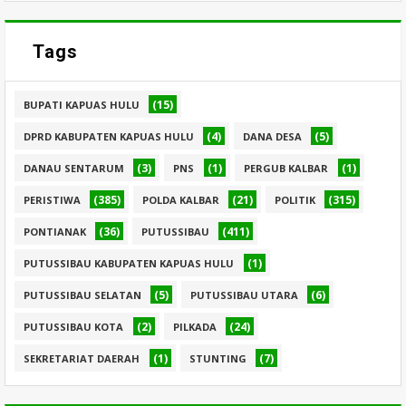
Tags
(15)
BUPATI KAPUAS HULU
(4)
(5)
DPRD KABUPATEN KAPUAS HULU
DANA DESA
(3)
(1)
(1)
DANAU SENTARUM
PNS
PERGUB KALBAR
(385)
(21)
(315)
PERISTIWA
POLDA KALBAR
POLITIK
(36)
(411)
PONTIANAK
PUTUSSIBAU
(1)
PUTUSSIBAU KABUPATEN KAPUAS HULU
(5)
(6)
PUTUSSIBAU SELATAN
PUTUSSIBAU UTARA
(2)
(24)
PUTUSSIBAU KOTA
PILKADA
(1)
(7)
SEKRETARIAT DAERAH
STUNTING