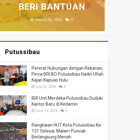
MENINGGAL DUNIA
BERI BANTUAN
DILALAP API
HANGUS
MASSA
November 27, 2025
February 18, 2025
March 26, 2025
March 13, 2025
July 05, 2026
0
0
0
0
0
Putussibau
Pererat Hubungan dengan Rekanan,
Pinca BRI BO Putussibau Hadiri Ultah
Kajari Kapuas Hulu
July 02, 2026
0
BRI Unit Merdeka Putussibau Duduki
Kantor Baru di Kedamin
June 15, 2026
0
Rangkaian HUT Kota Putussibau Ke-
131 Selesai, Malam Puncak
Berlangsung Meriah