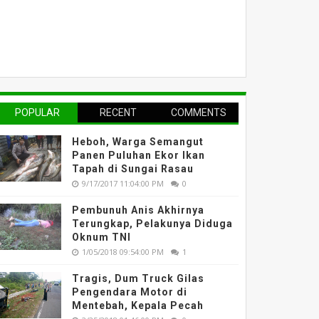
POPULAR
RECENT
COMMENTS
Heboh, Warga Semangut
Panen Puluhan Ekor Ikan
Tapah di Sungai Rasau
9/17/2017 11:04:00 PM
0
Pembunuh Anis Akhirnya
Terungkap, Pelakunya Diduga
Oknum TNI
1/05/2018 09:54:00 PM
1
Tragis, Dum Truck Gilas
Pengendara Motor di
Mentebah, Kepala Pecah