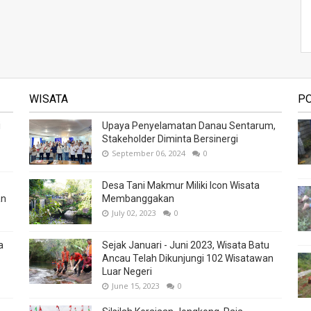
WISATA
P
i
Upaya Penyelamatan Danau Sentarum,
Stakeholder Diminta Bersinergi
September 06, 2024
0
Desa Tani Makmur Miliki Icon Wisata
an
Membanggakan
July 02, 2023
0
a
Sejak Januari - Juni 2023, Wisata Batu
Ancau Telah Dikunjungi 102 Wisatawan
Luar Negeri
June 15, 2023
0