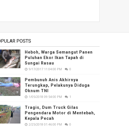
OPULAR POSTS
Heboh, Warga Semangut Panen
Puluhan Ekor Ikan Tapah di
Sungai Rasau
9/17/2017 11:04:00 PM
0
Pembunuh Anis Akhirnya
Terungkap, Pelakunya Diduga
Oknum TNI
1/05/2018 09:54:00 PM
1
Tragis, Dum Truck Gilas
Pengendara Motor di Mentebah,
Kepala Pecah
2/25/2018 01:46:00 PM
0