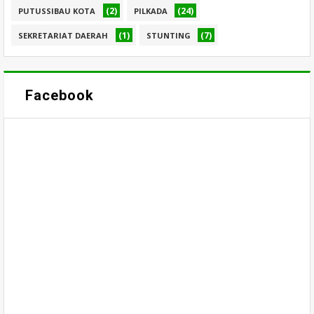
(2)
(24)
PUTUSSIBAU KOTA
PILKADA
(1)
(7)
SEKRETARIAT DAERAH
STUNTING
Facebook