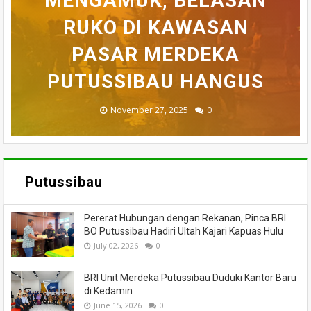
MENGAMUK, BELASAN
SEMPAT SEKARAT, H
YANG DILAPORKAN
BELASAN TOKO PAKAIAN
RUKO DI KAWASAN
AKHIRNYA TEWAS
PEDULI KORBAN
HILANG SAAT
MEMANCING DITEMUKAN
KEBAKARAN, KORAMIL
DI PUTUSSIBAU LUDES
SETELAH 'DIHAKIMI'
PASAR MERDEKA
BADAU BERI BANTUAN
PUTUSSIBAU HANGUS
MENINGGAL DUNIA
DILALAP API
MASSA
November 27, 2025
February 18, 2025
March 26, 2025
March 13, 2025
July 05, 2026
0
0
0
0
0
Putussibau
Pererat Hubungan dengan Rekanan, Pinca BRI
BO Putussibau Hadiri Ultah Kajari Kapuas Hulu
July 02, 2026
0
BRI Unit Merdeka Putussibau Duduki Kantor Baru
di Kedamin
June 15, 2026
0