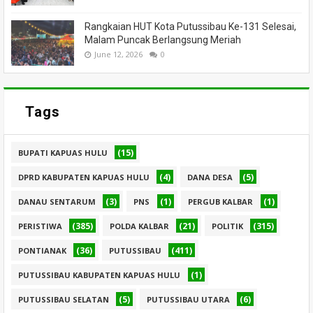
Rangkaian HUT Kota Putussibau Ke-131 Selesai,
Malam Puncak Berlangsung Meriah
June 12, 2026
0
Tags
(15)
BUPATI KAPUAS HULU
(4)
(5)
DPRD KABUPATEN KAPUAS HULU
DANA DESA
(3)
(1)
(1)
DANAU SENTARUM
PNS
PERGUB KALBAR
(385)
(21)
(315)
PERISTIWA
POLDA KALBAR
POLITIK
(36)
(411)
PONTIANAK
PUTUSSIBAU
(1)
PUTUSSIBAU KABUPATEN KAPUAS HULU
(5)
(6)
PUTUSSIBAU SELATAN
PUTUSSIBAU UTARA