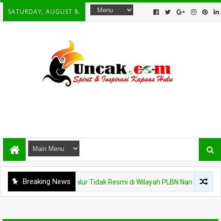
SATURDAY, AUGUST 8.
Breaking News
antina Kalbar Tinjau Jalur Tidak Resmi di Wilayah PLBN Nanga Badau