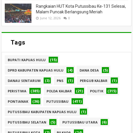
Rangkaian HUT Kota Putussibau Ke-131 Selesai,
Malam Puncak Berlangsung Meriah
June 12, 2026
0
Tags
(15)
BUPATI KAPUAS HULU
(4)
(5)
DPRD KABUPATEN KAPUAS HULU
DANA DESA
(3)
(1)
(1)
DANAU SENTARUM
PNS
PERGUB KALBAR
(385)
(21)
(315)
PERISTIWA
POLDA KALBAR
POLITIK
(36)
(411)
PONTIANAK
PUTUSSIBAU
(1)
PUTUSSIBAU KABUPATEN KAPUAS HULU
(5)
(6)
PUTUSSIBAU SELATAN
PUTUSSIBAU UTARA
(2)
(24)
PUTUSSIBAU KOTA
PILKADA