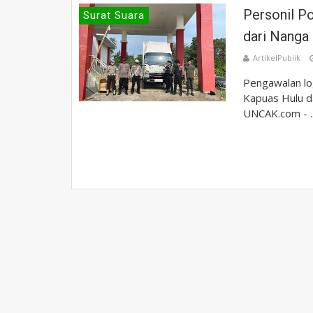
Personil P
Surat Suara
dari Nanga
ArtikelPublik
Pengawalan log
Kapuas Hulu d
UNCAK.com - ..