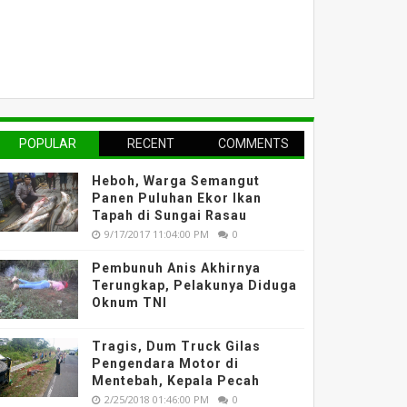
POPULAR
RECENT
COMMENTS
Heboh, Warga Semangut
Panen Puluhan Ekor Ikan
Tapah di Sungai Rasau
9/17/2017 11:04:00 PM
0
Pembunuh Anis Akhirnya
Terungkap, Pelakunya Diduga
Oknum TNI
Tragis, Dum Truck Gilas
Pengendara Motor di
Mentebah, Kepala Pecah
2/25/2018 01:46:00 PM
0