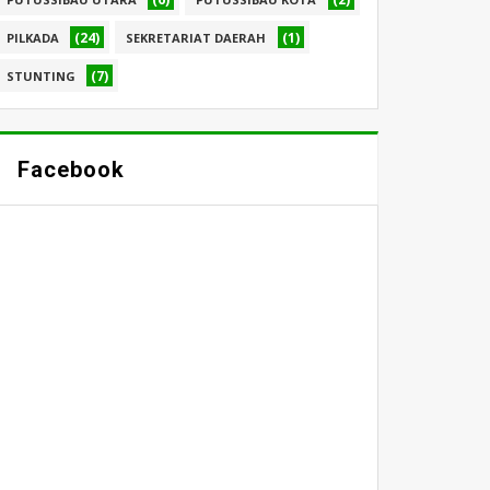
(24)
(1)
PILKADA
SEKRETARIAT DAERAH
(7)
STUNTING
Facebook