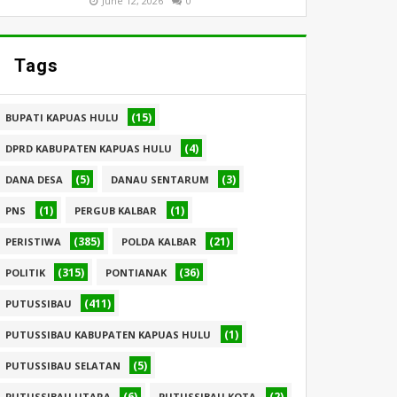
June 12, 2026
0
Tags
(15)
BUPATI KAPUAS HULU
(4)
DPRD KABUPATEN KAPUAS HULU
(5)
(3)
DANA DESA
DANAU SENTARUM
(1)
(1)
PNS
PERGUB KALBAR
(385)
(21)
PERISTIWA
POLDA KALBAR
(315)
(36)
POLITIK
PONTIANAK
(411)
PUTUSSIBAU
(1)
PUTUSSIBAU KABUPATEN KAPUAS HULU
(5)
PUTUSSIBAU SELATAN
(6)
(2)
PUTUSSIBAU UTARA
PUTUSSIBAU KOTA