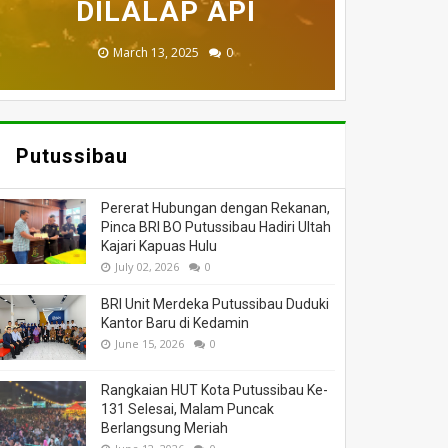
MENINGGAL DUNIA
BERI BANTUAN
DILALAP API
HANGUS
MASSA
November 27, 2025
February 18, 2025
March 26, 2025
March 13, 2025
July 05, 2026
0
0
0
0
0
Putussibau
Pererat Hubungan dengan Rekanan,
Pinca BRI BO Putussibau Hadiri Ultah
Kajari Kapuas Hulu
July 02, 2026
0
BRI Unit Merdeka Putussibau Duduki
Kantor Baru di Kedamin
June 15, 2026
0
Rangkaian HUT Kota Putussibau Ke-
131 Selesai, Malam Puncak
Berlangsung Meriah