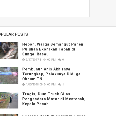
OPULAR POSTS
Heboh, Warga Semangut Panen
Puluhan Ekor Ikan Tapah di
Sungai Rasau
9/17/2017 11:04:00 PM
0
Pembunuh Anis Akhirnya
Terungkap, Pelakunya Diduga
Oknum TNI
1/05/2018 09:54:00 PM
1
Tragis, Dum Truck Gilas
Pengendara Motor di Mentebah,
Kepala Pecah