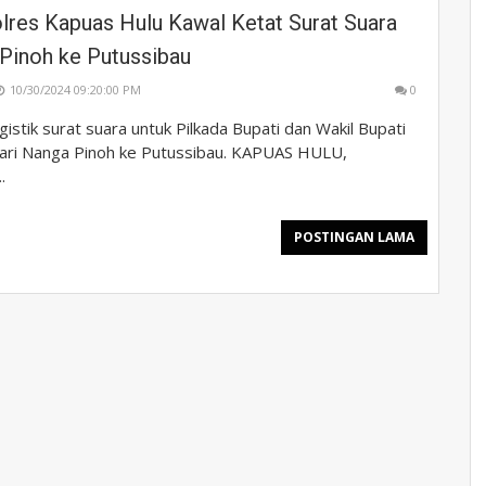
olres Kapuas Hulu Kawal Ketat Surat Suara
 Pinoh ke Putussibau
10/30/2024 09:20:00 PM
0
istik surat suara untuk Pilkada Bupati dan Wakil Bupati
ari Nanga Pinoh ke Putussibau. KAPUAS HULU,
.
POSTINGAN LAMA