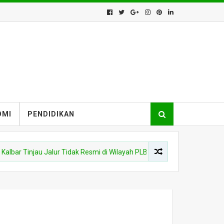
OMI
PENDIDIKAN
r Tinjau Jalur Tidak Resmi di Wilayah PLBN Nanga Badau
PO