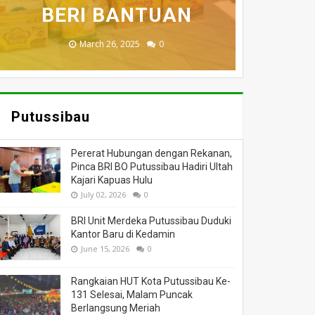
MENINGGAL DUNIA
BERI BANTUAN
DILALAP API
HANGUS
MASSA
November 27, 2025
February 18, 2025
March 26, 2025
March 13, 2025
July 05, 2026
0
0
0
0
0
Putussibau
Pererat Hubungan dengan Rekanan,
Pinca BRI BO Putussibau Hadiri Ultah
Kajari Kapuas Hulu
July 02, 2026
0
BRI Unit Merdeka Putussibau Duduki
Kantor Baru di Kedamin
June 15, 2026
0
Rangkaian HUT Kota Putussibau Ke-
131 Selesai, Malam Puncak
Berlangsung Meriah