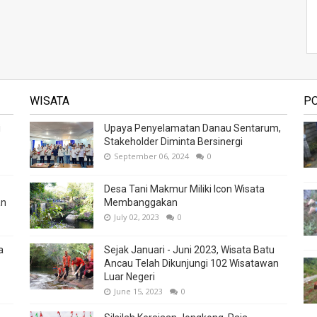
WISATA
P
i
Upaya Penyelamatan Danau Sentarum,
Stakeholder Diminta Bersinergi
September 06, 2024
0
Desa Tani Makmur Miliki Icon Wisata
an
Membanggakan
July 02, 2023
0
a
Sejak Januari - Juni 2023, Wisata Batu
Ancau Telah Dikunjungi 102 Wisatawan
Luar Negeri
June 15, 2023
0