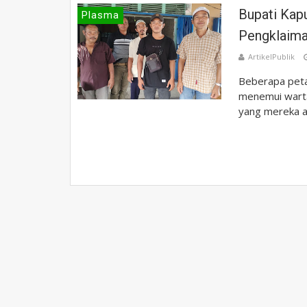
Bupati Kap
Plasma
Pengklaima
ArtikelPublik
Beberapa peta
menemui warta
yang mereka ala