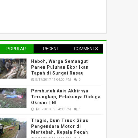
POPULAR
RECENT
COMMENTS
Heboh, Warga Semangut
Panen Puluhan Ekor Ikan
Tapah di Sungai Rasau
9/17/2017 11:04:00 PM
0
Pembunuh Anis Akhirnya
Terungkap, Pelakunya Diduga
Oknum TNI
1/05/2018 09:54:00 PM
1
Tragis, Dum Truck Gilas
Pengendara Motor di
Mentebah, Kepala Pecah