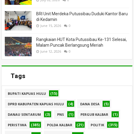
BRI Unit Merdeka Putussibau Duduki Kantor Baru
di Kedamin
June 15, 2026
0
Rangkaian HUT Kota Putussibau Ke-131 Selesai,
Malam Puncak Berlangsung Meriah
June 12, 2026
0
Tags
(15)
BUPATI KAPUAS HULU
(4)
(5)
DPRD KABUPATEN KAPUAS HULU
DANA DESA
(3)
(1)
(1)
DANAU SENTARUM
PNS
PERGUB KALBAR
(385)
(21)
(315)
PERISTIWA
POLDA KALBAR
POLITIK