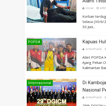
Alami Tind
Uncak
6/30
Korban terdug
Selasa (30/6/
30 Juni...
Kapuas Hul
POPDA
ArtikelPublik
Atlet POPDA 
Ajang Pekan O
Kalimantan Bar
Di Kamboja,
Internasional
Nasional P
ArtikelPublik
29th DGICM ya