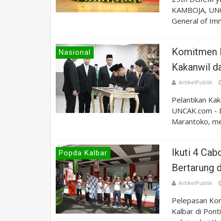
KAMBOJA, UNC
General of Imm
Komitmen P
Nasional
Kakanwil d
ArtikelPublik
Pelantikan Kak
UNCAK.com - D
Marantoko, mel
Ikuti 4 Cab
Popda Kalbar
Bertarung 
ArtikelPublik
Pelepasan Kon
Kalbar di Pon