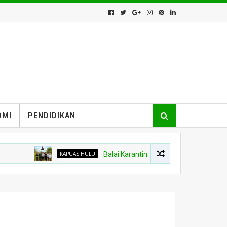
OMI
PENDIDIKAN
KAPUAS HULU
Balai Karantina Kalbar Tinjau Jalur Tidak R