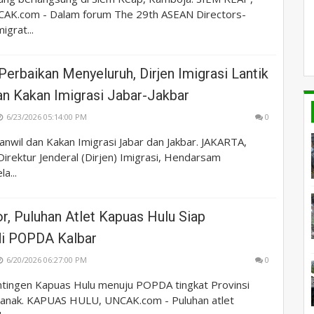
AK.com - Dalam forum The 29th ASEAN Directors-
igrat...
erbaikan Menyeluruh, Dirjen Imigrasi Lantik
an Kakan Imigrasi Jabar-Jakbar
6/23/2026 05:14:00 PM
0
anwil dan Kakan Imigrasi Jabar dan Jakbar. JAKARTA,
irektur Jenderal (Dirjen) Imigrasi, Hendarsam
a...
or, Puluhan Atlet Kapuas Hulu Siap
di POPDA Kalbar
6/20/2026 06:27:00 PM
0
tingen Kapuas Hulu menuju POPDA tingkat Provinsi
tianak. KAPUAS HULU, UNCAK.com - Puluhan atlet