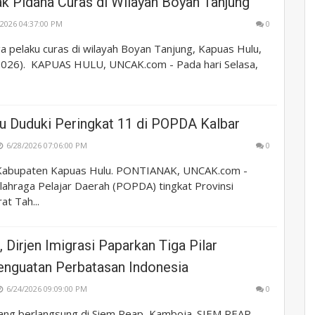
ak Pidana Curas di Wilayah Boyan Tanjung
/2026 04:37:00 PM
0
a pelaku curas di wilayah Boyan Tanjung, Kapuas Hulu,
2026). KAPUAS HULU, UNCAK.com - Pada hari Selasa,
u Duduki Peringkat 11 di POPDA Kalbar
6/28/2026 07:06:00 PM
0
Kabupaten Kapuas Hulu. PONTIANAK, UNCAK.com -
lahraga Pelajar Daerah (POPDA) tingkat Provinsi
at Tah...
 Dirjen Imigrasi Paparkan Tiga Pilar
enguatan Perbatasan Indonesia
6/24/2026 09:09:00 PM
0
ng berlangsung di Siem Reap, Kamboja. SIEM REAP,