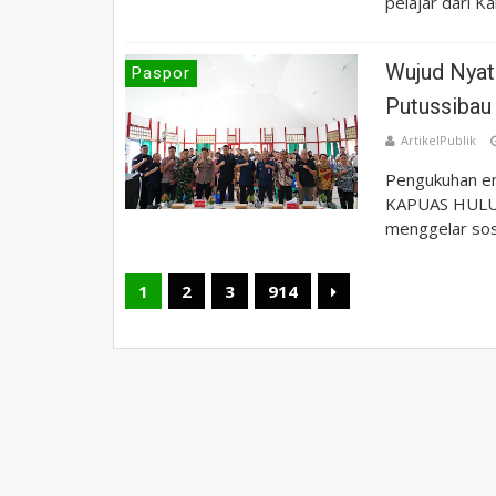
pelajar dari Kab
Wujud Nyat
Paspor
Putussibau
ArtikelPublik
Pengukuhan en
KAPUAS HULU, 
menggelar sosi
1
2
3
914