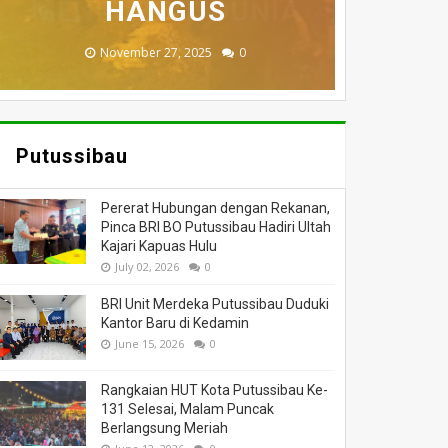
MENINGGAL DUNIA
BERI BANTUAN
DILALAP API
HANGUS
MASSA
November 27, 2025
February 18, 2025
March 26, 2025
March 13, 2025
July 05, 2026
0
0
0
0
0
Putussibau
Pererat Hubungan dengan Rekanan,
Pinca BRI BO Putussibau Hadiri Ultah
Kajari Kapuas Hulu
July 02, 2026
0
BRI Unit Merdeka Putussibau Duduki
Kantor Baru di Kedamin
June 15, 2026
0
Rangkaian HUT Kota Putussibau Ke-
131 Selesai, Malam Puncak
Berlangsung Meriah