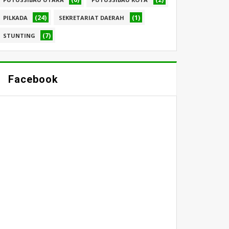
(24)
(1)
PILKADA
SEKRETARIAT DAERAH
(7)
STUNTING
Facebook