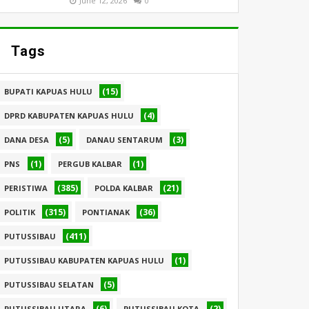
June 12, 2026
0
Tags
(15)
BUPATI KAPUAS HULU
(4)
DPRD KABUPATEN KAPUAS HULU
(5)
(3)
DANA DESA
DANAU SENTARUM
(1)
(1)
PNS
PERGUB KALBAR
(385)
(21)
PERISTIWA
POLDA KALBAR
(315)
(36)
POLITIK
PONTIANAK
(411)
PUTUSSIBAU
(1)
PUTUSSIBAU KABUPATEN KAPUAS HULU
(5)
PUTUSSIBAU SELATAN
(6)
(2)
PUTUSSIBAU UTARA
PUTUSSIBAU KOTA