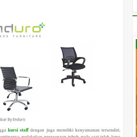
bar By Enduro
kursi staff
ngga
dengan juga memiliki kenyamanan tersendiri,
pentingnya melakukan peregangan tubuh pada saat telah lama