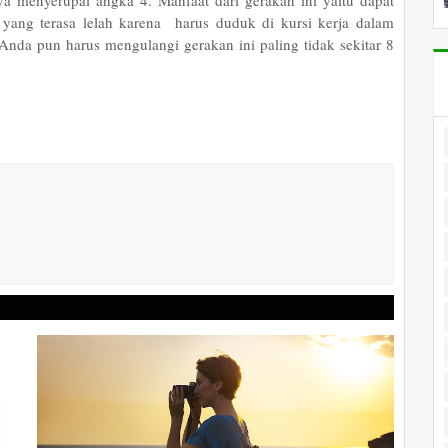
 menyerupai angka 4. Manfaat dari gerakan ini yaitu dapat
ng terasa lelah karena harus duduk di kursi kerja dalam
 Anda pun harus mengulangi gerakan ini paling tidak sekitar 8