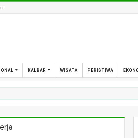
CT
IONAL
KALBAR
WISATA
PERISTIWA
EKON
erja