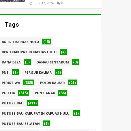
June 12, 2026
0
Tags
(15)
BUPATI KAPUAS HULU
(4)
DPRD KABUPATEN KAPUAS HULU
(5)
(3)
DANA DESA
DANAU SENTARUM
(1)
(1)
PNS
PERGUB KALBAR
(385)
(21)
PERISTIWA
POLDA KALBAR
(315)
(36)
POLITIK
PONTIANAK
(411)
PUTUSSIBAU
(1)
PUTUSSIBAU KABUPATEN KAPUAS HULU
(5)
PUTUSSIBAU SELATAN