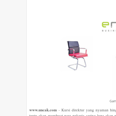
Gam
www.uncak.com
- Kursi direktur yang nyaman hi
tentu akan membuat para pekerja sering lupa akan 