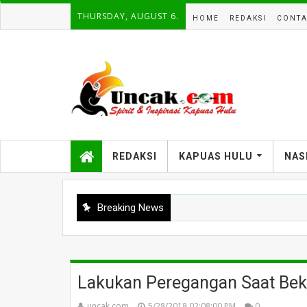
THURSDAY, AUGUST 6.
HOME
REDAKSI
CONTA
REDAKSI
KAPUAS HULU
NAS
Breaking News
Lakukan Peregangan Saat Bek
uncak.com
5/28/2018 02:08:00 PM
0