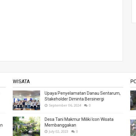
WISATA
P
i
Upaya Penyelamatan Danau Sentarum,
Stakeholder Diminta Bersinergi
September 06, 2024
0
Desa Tani Makmur Miliki Icon Wisata
an
Membanggakan
July 02, 2023
0