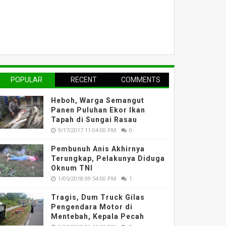
POPULAR
RECENT
COMMENTS
Heboh, Warga Semangut
Panen Puluhan Ekor Ikan
Tapah di Sungai Rasau
9/17/2017 11:04:00 PM
0
Pembunuh Anis Akhirnya
Terungkap, Pelakunya Diduga
Oknum TNI
1/05/2018 09:54:00 PM
1
Tragis, Dum Truck Gilas
Pengendara Motor di
Mentebah, Kepala Pecah