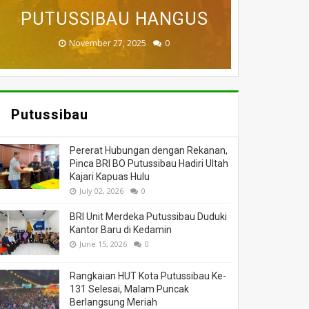
BADAU BERI BANTUAN
PUTUSSIBAU HANGUS
DILALAP API
MASSA
DUNIA
November 27, 2025
February 18, 2025
March 26, 2025
March 13, 2025
July 05, 2026
0
0
0
0
0
Putussibau
Pererat Hubungan dengan Rekanan,
Pinca BRI BO Putussibau Hadiri Ultah
Kajari Kapuas Hulu
July 02, 2026
0
BRI Unit Merdeka Putussibau Duduki
Kantor Baru di Kedamin
June 15, 2026
0
Rangkaian HUT Kota Putussibau Ke-
131 Selesai, Malam Puncak
Berlangsung Meriah