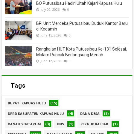
BO Putussibau Hadiri Ultah Kajari Kapuas Hulu
July 02, 2026
0
BRI Unit Merdeka Putussibau Duduki Kantor Baru
di Kedamin
June 15, 2026
0
Rangkaian HUT Kota Putussibau Ke-131 Selesai,
Malam Puncak Berlangsung Meriah
June 12, 2026
0
Tags
(15)
BUPATI KAPUAS HULU
(4)
(5)
DPRD KABUPATEN KAPUAS HULU
DANA DESA
(3)
(1)
(1)
DANAU SENTARUM
PNS
PERGUB KALBAR