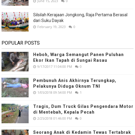
June 15, 2023
0
Silsilah Kerajaan Jongkong, Raja Pertama Berasal
dari Suku Dayak
February 19, 2023
0
POPULAR POSTS
Heboh, Warga Semangut Panen Puluhan
Ekor Ikan Tapah di Sungai Rasau
9/17/2017 11:04:00 PM
0
Pembunuh Anis Akhirnya Terungkap,
Pelakunya Diduga Oknum TNI
1/05/2018 09:54:00 PM
1
Tragis, Dum Truck Gilas Pengendara Motor
di Mentebah, Kepala Pecah
2/25/2018 01:46:00 PM
0
Seorang Anak di Kedamin Tewas Tertabrak