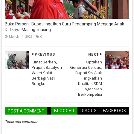
Buka Porseni, Bupati Ingatkan Guru Pendamping Menjaga Anak
Didiknya Masing-masing
March 11, 2023
0
PREVIOUS
NEXT
Jumat Berkah,
Ciptakan
Prajurit Batalyon
Generasi Cerdas,
Walet Sakti
Bupati Sis Ajak
Berbagi Nasi
Tingkatkan
Bungkus
Kualitas SDM
Agar Siap
Berkompetisi
BLOGGER
DISQUS
FACEBOOK
POST A COMMENT
Tidak ada komentar