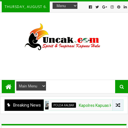
THURSDAY, AUGUST 6.
Breaking News
POLDA KALBAR
Kapolres Kapuas Hulu Berganti, Kap