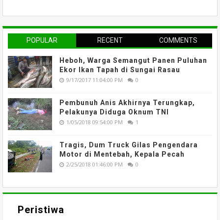
POPULAR
RECENT
COMMENTS
Heboh, Warga Semangut Panen Puluhan
Ekor Ikan Tapah di Sungai Rasau
9/17/2017 11:04:00 PM
0
Pembunuh Anis Akhirnya Terungkap,
Pelakunya Diduga Oknum TNI
1/05/2018 09:54:00 PM
1
Tragis, Dum Truck Gilas Pengendara
Motor di Mentebah, Kepala Pecah
2/25/2018 01:46:00 PM
0
Peristiwa