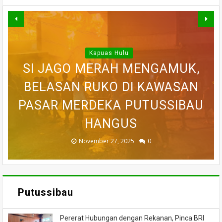
Kapuas Hulu
WARGA DESA SEI AJUNG YANG
SI JAGO MERAH MENGAMUK,
SEMPAT SEKARAT, H AKHIRNYA
PEDULI KORBAN KEBAKARAN,
BELASAN RUKO DI KAWASAN
BELASAN TOKO PAKAIAN DI
DILAPORKAN HILANG SAAT
PASAR MERDEKA PUTUSSIBAU
PUTUSSIBAU LUDES DILALAP
TEWAS SETELAH 'DIHAKIMI'
MEMANCING DITEMUKAN
KORAMIL BADAU BERI
MENINGGAL DUNIA
BANTUAN
HANGUS
MASSA
API
November 27, 2025
February 18, 2025
March 26, 2025
March 13, 2025
July 05, 2026
0
0
0
0
0
Putussibau
Pererat Hubungan dengan Rekanan, Pinca BRI