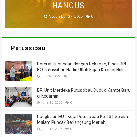
MENINGGAL DUNIA
BANTUAN
HANGUS
MASSA
API
November 27, 2025
February 18, 2025
March 26, 2025
March 13, 2025
July 05, 2026
0
0
0
0
0
Putussibau
Pererat Hubungan dengan Rekanan, Pinca BRI
BO Putussibau Hadiri Ultah Kajari Kapuas Hulu
July 02, 2026
0
BRI Unit Merdeka Putussibau Duduki Kantor Baru
di Kedamin
June 15, 2026
0
Rangkaian HUT Kota Putussibau Ke-131 Selesai,
Malam Puncak Berlangsung Meriah
June 12, 2026
0