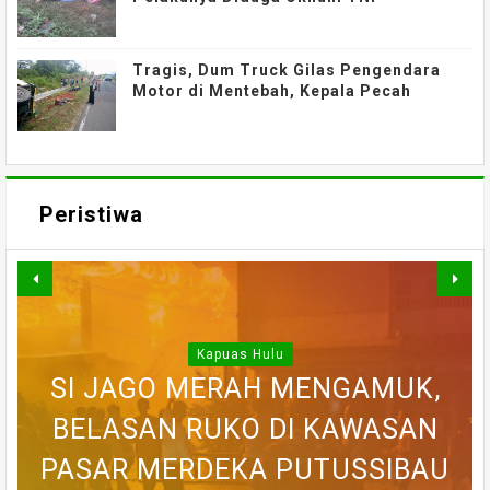
Tragis, Dum Truck Gilas Pengendara
Motor di Mentebah, Kepala Pecah
Peristiwa
Kapuas Hulu
WARGA DESA SEI AJUNG YANG
SI JAGO MERAH MENGAMUK,
SEMPAT SEKARAT, H AKHIRNYA
PEDULI KORBAN KEBAKARAN,
BELASAN RUKO DI KAWASAN
BELASAN TOKO PAKAIAN DI
DILAPORKAN HILANG SAAT
PASAR MERDEKA PUTUSSIBAU
PUTUSSIBAU LUDES DILALAP
TEWAS SETELAH 'DIHAKIMI'
MEMANCING DITEMUKAN
KORAMIL BADAU BERI