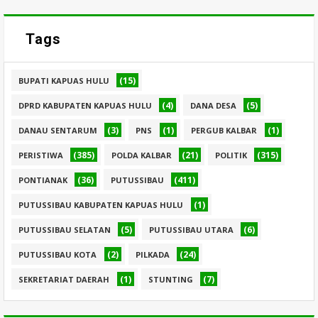
Tags
(15)
BUPATI KAPUAS HULU
(4)
(5)
DPRD KABUPATEN KAPUAS HULU
DANA DESA
(3)
(1)
(1)
DANAU SENTARUM
PNS
PERGUB KALBAR
(385)
(21)
(315)
PERISTIWA
POLDA KALBAR
POLITIK
(36)
(411)
PONTIANAK
PUTUSSIBAU
(1)
PUTUSSIBAU KABUPATEN KAPUAS HULU
(5)
(6)
PUTUSSIBAU SELATAN
PUTUSSIBAU UTARA
(2)
(24)
PUTUSSIBAU KOTA
PILKADA
(1)
(7)
SEKRETARIAT DAERAH
STUNTING