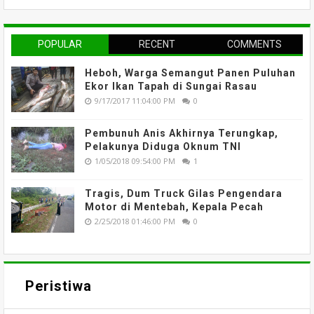
POPULAR
RECENT
COMMENTS
Heboh, Warga Semangut Panen Puluhan
Ekor Ikan Tapah di Sungai Rasau
9/17/2017 11:04:00 PM
0
Pembunuh Anis Akhirnya Terungkap,
Pelakunya Diduga Oknum TNI
1/05/2018 09:54:00 PM
1
Tragis, Dum Truck Gilas Pengendara
Motor di Mentebah, Kepala Pecah
2/25/2018 01:46:00 PM
0
Peristiwa