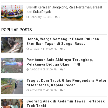
Silsilah Kerajaan Jongkong, Raja Pertama Berasal
dari Suku Dayak
February 19, 2023
0
POPULAR POSTS
Heboh, Warga Semangut Panen Puluhan
Ekor Ikan Tapah di Sungai Rasau
9/17/2017 11:04:00 PM
0
Pembunuh Anis Akhirnya Terungkap,
Pelakunya Diduga Oknum TNI
1/05/2018 09:54:00 PM
1
Tragis, Dum Truck Gilas Pengendara Motor
di Mentebah, Kepala Pecah
2/25/2018 01:46:00 PM
0
Seorang Anak di Kedamin Tewas Tertabrak
Truk Tanki