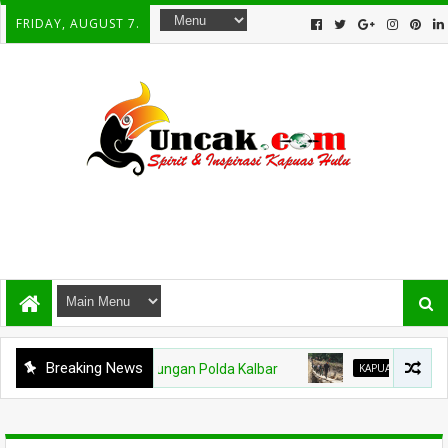
FRIDAY, AUGUST 7.
Breaking News
polres di Lingkungan Polda Kalbar
KAPUAS HULU
Dandim 12