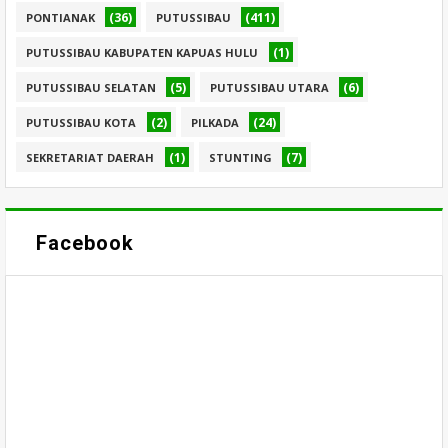
(36)
(411)
PONTIANAK
PUTUSSIBAU
(1)
PUTUSSIBAU KABUPATEN KAPUAS HULU
(5)
(6)
PUTUSSIBAU SELATAN
PUTUSSIBAU UTARA
(2)
(24)
PUTUSSIBAU KOTA
PILKADA
(1)
(7)
SEKRETARIAT DAERAH
STUNTING
Facebook