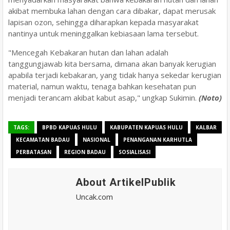
akibat membuka lahan dengan cara dibakar, dapat merusak
lapisan ozon, sehingga diharapkan kepada masyarakat
nantinya untuk meninggalkan kebiasaan lama tersebut.
"Mencegah Kebakaran hutan dan lahan adalah
tanggungjawab kita bersama, dimana akan banyak kerugian
apabila terjadi kebakaran, yang tidak hanya sekedar kerugian
material, namun waktu, tenaga bahkan kesehatan pun
menjadi terancam akibat kabut asap," ungkap Sukimin.
(Noto)
TAGS:
BPBD KAPUAS HULU
KABUPATEN KAPUAS HULU
KALBAR
KECAMATAN BADAU
NASIONAL
PENANGANAN KARHUTLA
PERBATASAN
REGION BADAU
SOSIALISASI
About ArtikelPublik
Uncak.com