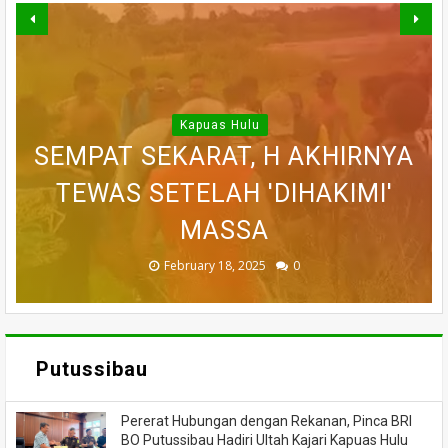
Kapuas Hulu
WARGA DESA SEI AJUNG YANG
SI JAGO MERAH MENGAMUK,
SEMPAT SEKARAT, H AKHIRNYA
PEDULI KORBAN KEBAKARAN,
BELASAN RUKO DI KAWASAN
BELASAN TOKO PAKAIAN DI
DILAPORKAN HILANG SAAT
PASAR MERDEKA PUTUSSIBAU
PUTUSSIBAU LUDES DILALAP
TEWAS SETELAH 'DIHAKIMI'
MEMANCING DITEMUKAN
KORAMIL BADAU BERI
MENINGGAL DUNIA
BANTUAN
HANGUS
MASSA
API
November 27, 2025
February 18, 2025
March 26, 2025
March 13, 2025
July 05, 2026
0
0
0
0
0
Putussibau
Pererat Hubungan dengan Rekanan, Pinca BRI
BO Putussibau Hadiri Ultah Kajari Kapuas Hulu