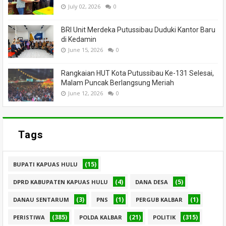
July 02, 2026
0
BRI Unit Merdeka Putussibau Duduki Kantor Baru
di Kedamin
June 15, 2026
0
Rangkaian HUT Kota Putussibau Ke-131 Selesai,
Malam Puncak Berlangsung Meriah
June 12, 2026
0
Tags
(15)
BUPATI KAPUAS HULU
(4)
(5)
DPRD KABUPATEN KAPUAS HULU
DANA DESA
(3)
(1)
(1)
DANAU SENTARUM
PNS
PERGUB KALBAR
(385)
(21)
(315)
PERISTIWA
POLDA KALBAR
POLITIK