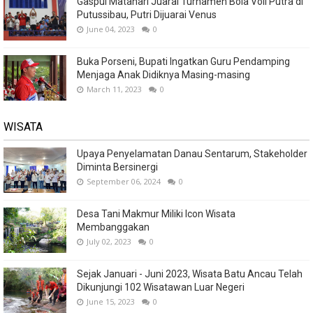
Gaspul Matahari Juarai Turnamen Bola Voli Putra di
Putussibau, Putri Dijuarai Venus
June 04, 2023
0
Buka Porseni, Bupati Ingatkan Guru Pendamping
Menjaga Anak Didiknya Masing-masing
March 11, 2023
0
WISATA
Upaya Penyelamatan Danau Sentarum, Stakeholder
Diminta Bersinergi
September 06, 2024
0
Desa Tani Makmur Miliki Icon Wisata
Membanggakan
July 02, 2023
0
Sejak Januari - Juni 2023, Wisata Batu Ancau Telah
Dikunjungi 102 Wisatawan Luar Negeri
June 15, 2023
0