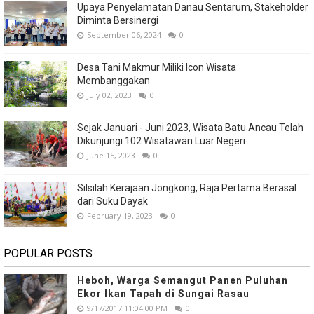
Upaya Penyelamatan Danau Sentarum, Stakeholder
Diminta Bersinergi
September 06, 2024
0
Desa Tani Makmur Miliki Icon Wisata
Membanggakan
July 02, 2023
0
Sejak Januari - Juni 2023, Wisata Batu Ancau Telah
Dikunjungi 102 Wisatawan Luar Negeri
June 15, 2023
0
Silsilah Kerajaan Jongkong, Raja Pertama Berasal
dari Suku Dayak
February 19, 2023
0
POPULAR POSTS
Heboh, Warga Semangut Panen Puluhan
Ekor Ikan Tapah di Sungai Rasau
9/17/2017 11:04:00 PM
0