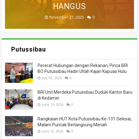
MENINGGAL DUNIA
BANTUAN
HANGUS
MASSA
API
November 27, 2025
February 18, 2025
March 26, 2025
March 13, 2025
July 05, 2026
0
0
0
0
0
Putussibau
Pererat Hubungan dengan Rekanan, Pinca BRI
BO Putussibau Hadiri Ultah Kajari Kapuas Hulu
July 02, 2026
0
BRI Unit Merdeka Putussibau Duduki Kantor Baru
di Kedamin
June 15, 2026
0
Rangkaian HUT Kota Putussibau Ke-131 Selesai,
Malam Puncak Berlangsung Meriah
June 12, 2026
0