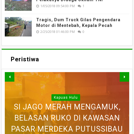
1/05/2018 09:54:00 PM
1
Tragis, Dum Truck Gilas Pengendara
Motor di Mentebah, Kepala Pecah
2/25/2018 01:46:00 PM
0
Peristiwa
Kapuas Hulu
WARGA DESA SEI AJUNG YANG
SI JAGO MERAH MENGAMUK,
SEMPAT SEKARAT, H AKHIRNYA
PEDULI KORBAN KEBAKARAN,
BELASAN RUKO DI KAWASAN
BELASAN TOKO PAKAIAN DI
DILAPORKAN HILANG SAAT
PASAR MERDEKA PUTUSSIBAU
PUTUSSIBAU LUDES DILALAP
TEWAS SETELAH 'DIHAKIMI'
MEMANCING DITEMUKAN
KORAMIL BADAU BERI