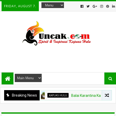
FRIDAY, AUGUST 7.
Breaking News
KAPUAS HULU
Balai Karantina Kalbar Tinjau Ja