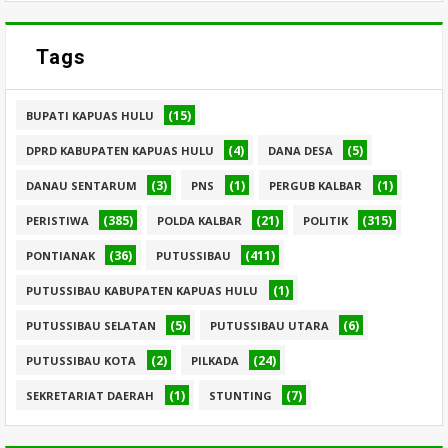
Tags
(15)
BUPATI KAPUAS HULU
(4)
(5)
DPRD KABUPATEN KAPUAS HULU
DANA DESA
(3)
(1)
(1)
DANAU SENTARUM
PNS
PERGUB KALBAR
(385)
(21)
(315)
PERISTIWA
POLDA KALBAR
POLITIK
(36)
(411)
PONTIANAK
PUTUSSIBAU
(1)
PUTUSSIBAU KABUPATEN KAPUAS HULU
(5)
(6)
PUTUSSIBAU SELATAN
PUTUSSIBAU UTARA
(2)
(24)
PUTUSSIBAU KOTA
PILKADA
(1)
(7)
SEKRETARIAT DAERAH
STUNTING