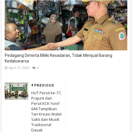
Pedagang Diminta Miliki Kesadaran, Tidak Menjual Barang
Kedaluwarsa
April 11, 2023
0
PREVIOUS
HUT Persit ke-77,
Prajurit dan
Persit KCK Yonif
644 Tampilkan
Tari Kreasi Walet
Sakti dan Musik
Tradisional
Dayak