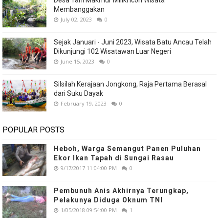
Desa Tani Makmur Miliki Icon Wisata
Membanggakan
July 02, 2023
0
Sejak Januari - Juni 2023, Wisata Batu Ancau Telah
Dikunjungi 102 Wisatawan Luar Negeri
June 15, 2023
0
Silsilah Kerajaan Jongkong, Raja Pertama Berasal
dari Suku Dayak
February 19, 2023
0
POPULAR POSTS
Heboh, Warga Semangut Panen Puluhan
Ekor Ikan Tapah di Sungai Rasau
9/17/2017 11:04:00 PM
0
Pembunuh Anis Akhirnya Terungkap,
Pelakunya Diduga Oknum TNI
1/05/2018 09:54:00 PM
1