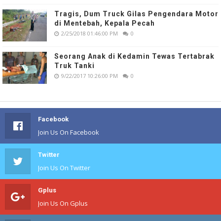
Tragis, Dum Truck Gilas Pengendara Motor
di Mentebah, Kepala Pecah
2/25/2018 01:46:00 PM
0
Seorang Anak di Kedamin Tewas Tertabrak
Truk Tanki
9/22/2017 10:26:00 PM
0
Facebook
Join Us On Facebook
Twitter
Join Us On Twitter
Gplus
Join Us On Gplus