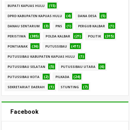
(15)
BUPATI KAPUAS HULU
(4)
(5)
DPRD KABUPATEN KAPUAS HULU
DANA DESA
(3)
(1)
(1)
DANAU SENTARUM
PNS
PERGUB KALBAR
(385)
(21)
(315)
PERISTIWA
POLDA KALBAR
POLITIK
(36)
(411)
PONTIANAK
PUTUSSIBAU
(1)
PUTUSSIBAU KABUPATEN KAPUAS HULU
(5)
(6)
PUTUSSIBAU SELATAN
PUTUSSIBAU UTARA
(2)
(24)
PUTUSSIBAU KOTA
PILKADA
(1)
(7)
SEKRETARIAT DAERAH
STUNTING
Facebook