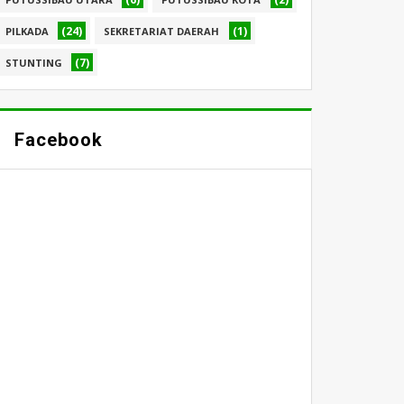
(24)
(1)
PILKADA
SEKRETARIAT DAERAH
(7)
STUNTING
Facebook