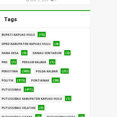
June 12, 2026
0
Tags
(15)
BUPATI KAPUAS HULU
(4)
DPRD KABUPATEN KAPUAS HULU
(5)
(3)
DANA DESA
DANAU SENTARUM
(1)
(1)
PNS
PERGUB KALBAR
(385)
(21)
PERISTIWA
POLDA KALBAR
(315)
(36)
POLITIK
PONTIANAK
(411)
PUTUSSIBAU
(1)
PUTUSSIBAU KABUPATEN KAPUAS HULU
(5)
PUTUSSIBAU SELATAN
(6)
(2)
PUTUSSIBAU UTARA
PUTUSSIBAU KOTA