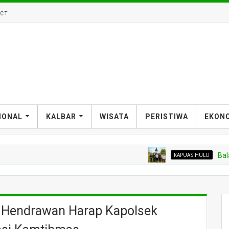
CT
IONAL
KALBAR
WISATA
PERISTIWA
EKON
KAPUAS HULU
Balai Karanti
s Hendrawan Harap Kapolsek