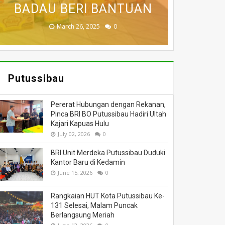
BADAU BERI BANTUAN
PUTUSSIBAU HANGUS
DILALAP API
MASSA
DUNIA
November 27, 2025
February 18, 2025
March 26, 2025
March 13, 2025
July 05, 2026
0
0
0
0
0
Putussibau
Pererat Hubungan dengan Rekanan,
Pinca BRI BO Putussibau Hadiri Ultah
Kajari Kapuas Hulu
July 02, 2026
0
BRI Unit Merdeka Putussibau Duduki
Kantor Baru di Kedamin
June 15, 2026
0
Rangkaian HUT Kota Putussibau Ke-
131 Selesai, Malam Puncak
Berlangsung Meriah