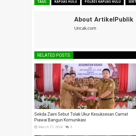
TAGS:
KAPUAS HULU
POLRES KAPUAS HULU
SERT
About ArtikelPublik
Uncak.com
RELATED POSTS
Sekda Zaini Sebut Tolak Ukur Kesuksesan Camat
Piawai Bangun Komunikasi
March 27, 2024
0