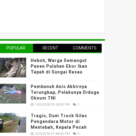
POPULAR
RECENT
COMMENTS
Heboh, Warga Semangut
Panen Puluhan Ekor Ikan
Tapah di Sungai Rasau
Pembunuh Anis Akhirnya
Terungkap, Pelakunya Diduga
Oknum TNI
1/05/2018 09:54:00 PM
1
Tragis, Dum Truck Gilas
Pengendara Motor di
Mentebah, Kepala Pecah
2/25/2018 01:46:00 PM
0