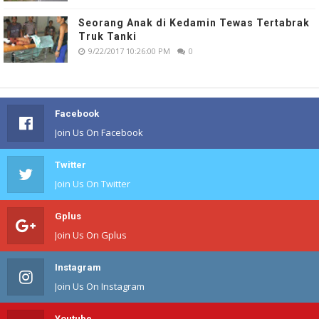
Seorang Anak di Kedamin Tewas Tertabrak
Truk Tanki
9/22/2017 10:26:00 PM
0
Facebook
Join Us On Facebook
Twitter
Join Us On Twitter
Gplus
Join Us On Gplus
Instagram
Join Us On Instagram
Youtube