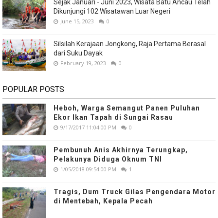
Sejak Januari - Juni 2023, Wisata Batu Ancau Telah
Dikunjungi 102 Wisatawan Luar Negeri
June 15, 2023
0
Silsilah Kerajaan Jongkong, Raja Pertama Berasal
dari Suku Dayak
February 19, 2023
0
POPULAR POSTS
Heboh, Warga Semangut Panen Puluhan
Ekor Ikan Tapah di Sungai Rasau
9/17/2017 11:04:00 PM
0
Pembunuh Anis Akhirnya Terungkap,
Pelakunya Diduga Oknum TNI
1/05/2018 09:54:00 PM
1
Tragis, Dum Truck Gilas Pengendara Motor
di Mentebah, Kepala Pecah