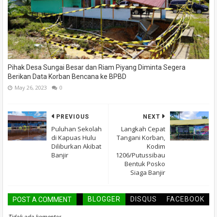
Pihak Desa Sungai Besar dan Riam Piyang Diminta Segera
Berikan Data Korban Bencana ke BPBD
May 26, 2023
0
PREVIOUS
NEXT
Puluhan Sekolah
Langkah Cepat
di Kapuas Hulu
Tangani Korban,
Diliburkan Akibat
Kodim
Banjir
1206/Putussibau
Bentuk Posko
Siaga Banjir
BLOGGER
DISQUS
FACEBOOK
POST A COMMENT
Tidak ada komentar