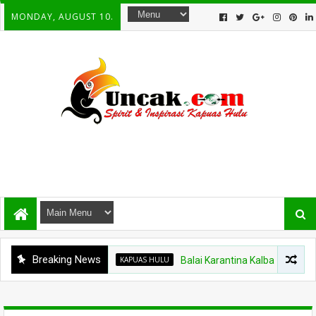
MONDAY, AUGUST 10.
Breaking News
KAPUAS HULU
Balai Karantina Kalbar Tinjau Jalur T