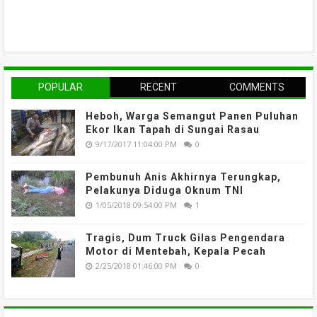
POPULAR
RECENT
COMMENTS
Heboh, Warga Semangut Panen Puluhan
Ekor Ikan Tapah di Sungai Rasau
9/17/2017 11:04:00 PM
0
Pembunuh Anis Akhirnya Terungkap,
Pelakunya Diduga Oknum TNI
1/05/2018 09:54:00 PM
1
Tragis, Dum Truck Gilas Pengendara
Motor di Mentebah, Kepala Pecah
2/25/2018 01:46:00 PM
0