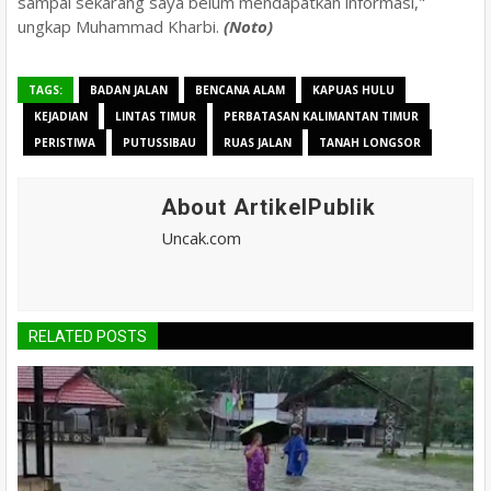
sampai sekarang saya belum mendapatkan informasi,"
ungkap Muhammad Kharbi.
(Noto)
TAGS:
BADAN JALAN
BENCANA ALAM
KAPUAS HULU
KEJADIAN
LINTAS TIMUR
PERBATASAN KALIMANTAN TIMUR
PERISTIWA
PUTUSSIBAU
RUAS JALAN
TANAH LONGSOR
About ArtikelPublik
Uncak.com
RELATED POSTS