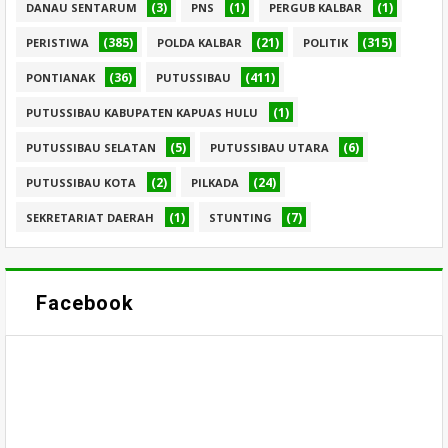
(3)
(1)
(1)
DANAU SENTARUM
PNS
PERGUB KALBAR
(385)
(21)
(315)
PERISTIWA
POLDA KALBAR
POLITIK
(36)
(411)
PONTIANAK
PUTUSSIBAU
(1)
PUTUSSIBAU KABUPATEN KAPUAS HULU
(5)
(6)
PUTUSSIBAU SELATAN
PUTUSSIBAU UTARA
(2)
(24)
PUTUSSIBAU KOTA
PILKADA
(1)
(7)
SEKRETARIAT DAERAH
STUNTING
Facebook