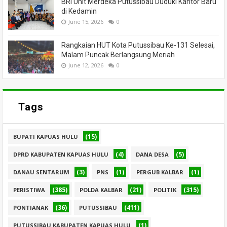
BRI Unit Merdeka Putussibau Duduki Kantor Baru
di Kedamin
June 15, 2026
0
Rangkaian HUT Kota Putussibau Ke-131 Selesai,
Malam Puncak Berlangsung Meriah
June 12, 2026
0
Tags
(15)
BUPATI KAPUAS HULU
(4)
(5)
DPRD KABUPATEN KAPUAS HULU
DANA DESA
(3)
(1)
(1)
DANAU SENTARUM
PNS
PERGUB KALBAR
(385)
(21)
(315)
PERISTIWA
POLDA KALBAR
POLITIK
(36)
(411)
PONTIANAK
PUTUSSIBAU
(1)
PUTUSSIBAU KABUPATEN KAPUAS HULU