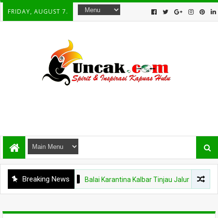
FRIDAY, AUGUST 7.
Breaking News
KAPUAS HULU
Balai Karantina Kalbar Tinjau Jalur Tidak Resmi d