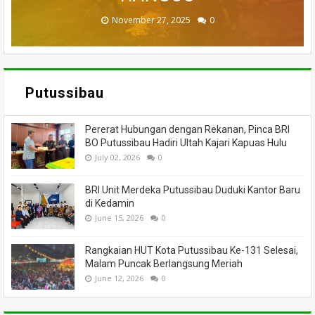
November 27, 2025
February 18, 2025
March 26, 2025
March 13, 2025
July 05, 2026
0
0
0
0
0
Putussibau
Pererat Hubungan dengan Rekanan, Pinca BRI
BO Putussibau Hadiri Ultah Kajari Kapuas Hulu
July 02, 2026
0
BRI Unit Merdeka Putussibau Duduki Kantor Baru
di Kedamin
June 15, 2026
0
Rangkaian HUT Kota Putussibau Ke-131 Selesai,
Malam Puncak Berlangsung Meriah
June 12, 2026
0