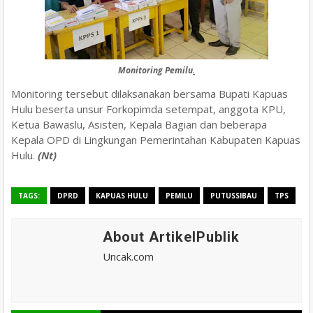
Monitoring Pemilu
.
Monitoring tersebut dilaksanakan bersama Bupati Kapuas
Hulu
beserta unsur Forkopimda setempat, anggota KPU,
Ketua Bawaslu, Asisten, Kepala Bagian dan beberapa
Kepala OPD di Lingkungan Pemerintahan Kabupaten Kapuas
Hulu.
(Nt)
TAGS:
DPRD
KAPUAS HULU
PEMILU
PUTUSSIBAU
TPS
About ArtikelPublik
Uncak.com