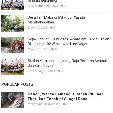
Diminta Bersinergi
September 06, 2024
0
Desa Tani Makmur Miliki Icon Wisata
Membanggakan
July 02, 2023
0
Sejak Januari - Juni 2023, Wisata Batu Ancau Telah
Dikunjungi 102 Wisatawan Luar Negeri
June 15, 2023
0
Silsilah Kerajaan Jongkong, Raja Pertama Berasal
dari Suku Dayak
February 19, 2023
0
POPULAR POSTS
Heboh, Warga Semangut Panen Puluhan
Ekor Ikan Tapah di Sungai Rasau
9/17/2017 11:04:00 PM
0