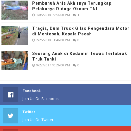
Pembunuh Anis Akhirnya Terungkap,
Pelakunya Diduga Oknum TNI
1/05/2018 09:54:00 PM
1
Tragis, Dum Truck Gilas Pengendara Motor
di Mentebah, Kepala Pecah
2/25/2018 01:46:00 PM
0
Seorang Anak di Kedamin Tewas Tertabrak
Truk Tanki
9/22/2017 10:26:00 PM
0
Facebook
Join Us On Facebook
Twitter
Join Us On Twitter