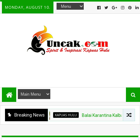
MONDAY, AUGUST 10.
Breaking News
KAPUAS HULU
Balai Karantina Kalbar Tinjau Jalur