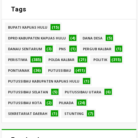
Tags
(15)
BUPATI KAPUAS HULU
(4)
(5)
DPRD KABUPATEN KAPUAS HULU
DANA DESA
(3)
(1)
(1)
DANAU SENTARUM
PNS
PERGUB KALBAR
(385)
(21)
(315)
PERISTIWA
POLDA KALBAR
POLITIK
(36)
(411)
PONTIANAK
PUTUSSIBAU
(1)
PUTUSSIBAU KABUPATEN KAPUAS HULU
(5)
(6)
PUTUSSIBAU SELATAN
PUTUSSIBAU UTARA
(2)
(24)
PUTUSSIBAU KOTA
PILKADA
(1)
(7)
SEKRETARIAT DAERAH
STUNTING