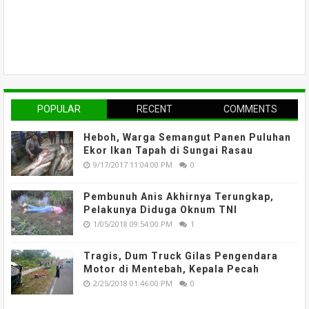
POPULAR
RECENT
COMMENTS
Heboh, Warga Semangut Panen Puluhan
Ekor Ikan Tapah di Sungai Rasau
9/17/2017 11:04:00 PM
0
Pembunuh Anis Akhirnya Terungkap,
Pelakunya Diduga Oknum TNI
1/05/2018 09:54:00 PM
1
Tragis, Dum Truck Gilas Pengendara
Motor di Mentebah, Kepala Pecah
2/25/2018 01:46:00 PM
0