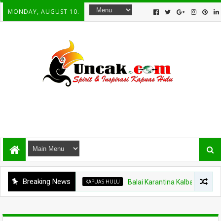
MONDAY, AUGUST 10.
Breaking News
KAPUAS HULU
Balai Karantina Kalbar Tinjau Jalur T