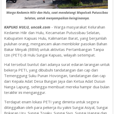
Warga Kedamin Hilir dan Hulu, saat mendatangi Mapolsek Putussibau
Selatan, untuk menyampaikan keinginannya.
KAPUAS HULU, uncak.com
- Warga masyarakat Kelurahan
Kedamin Hilir dan Hulu, Kecamatan Putussibau Selatan,
Kabupaten Kapuas Hulu, Kalimantan Barat, yang berjumlah
puluhan orang, mengancam akan memblokir pasokan Bahan
Bakar Minyak (BBM) untuk aktivitas Pertambangan Tanpa
Izin (PETI) di Hulu Sungai Kapuas, wilayah setempat.
Hal tersebut buntut dari adanya surat edaran larangan untuk
bekerja PETI, yang dibubuhi tandatangan dan cap dari
Temenggung Suku Punan Hovongan, tandatangan dan cap
dari Kepala Adat Desa Bungan Jaya dan Ketua Adat Dusun
Nanga Lapung, sehingga membuat mereka hampir dua bulan
terakhir ini menganggur.
Terdapat enam lokasi PETI yang diminta untuk segera
ditinggalkan oleh para pekerja itu yakni Sungai Asiyal, Sungai
Bokaran Uru, Sungai Tojaku, Sungai Sivo, Sungai Hangai dan