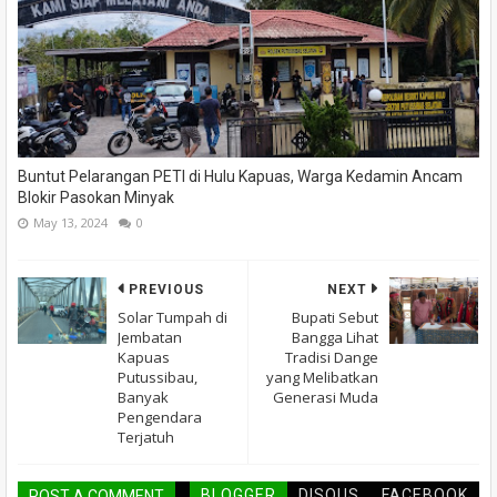
Buntut Pelarangan PETI di Hulu Kapuas, Warga Kedamin Ancam
Blokir Pasokan Minyak
May 13, 2024
0
PREVIOUS
NEXT
Solar Tumpah di
Bupati Sebut
Jembatan
Bangga Lihat
Kapuas
Tradisi Dange
Putussibau,
yang Melibatkan
Banyak
Generasi Muda
Pengendara
Terjatuh
BLOGGER
DISQUS
FACEBOOK
POST A COMMENT