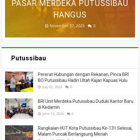
PASAR MERDEKA PUTUSSIBAU
PUTUSSIBAU LUDES DILALAP
TEWAS SETELAH 'DIHAKIMI'
MEMANCING DITEMUKAN
KORAMIL BADAU BERI
MENINGGAL DUNIA
BANTUAN
HANGUS
MASSA
API
November 27, 2025
February 18, 2025
March 26, 2025
March 13, 2025
July 05, 2026
0
0
0
0
0
Putussibau
Pererat Hubungan dengan Rekanan, Pinca BRI
BO Putussibau Hadiri Ultah Kajari Kapuas Hulu
July 02, 2026
0
BRI Unit Merdeka Putussibau Duduki Kantor Baru
di Kedamin
June 15, 2026
0
Rangkaian HUT Kota Putussibau Ke-131 Selesai,
Malam Puncak Berlangsung Meriah