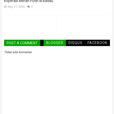
Koperasi Merah Putih di Badau
May 07, 2026
0
BLOGGER
DISQUS
FACEBOOK
POST A COMMENT
Tidak ada komentar