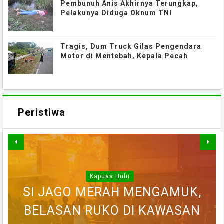
Pembunuh Anis Akhirnya Terungkap,
Pelakunya Diduga Oknum TNI
Tragis, Dum Truck Gilas Pengendara
Motor di Mentebah, Kepala Pecah
Peristiwa
Kapuas Hulu
WARGA DESA SEI AJUNG YANG
SI JAGO MERAH MENGAMUK,
SEMPAT SEKARAT, H AKHIRNYA
PEDULI KORBAN KEBAKARAN,
BELASAN RUKO DI KAWASAN
BELASAN TOKO PAKAIAN DI
DILAPORKAN HILANG SAAT