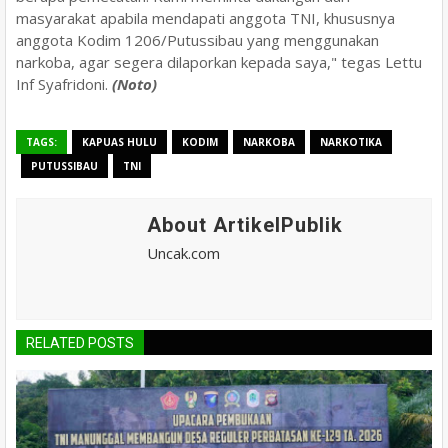
masyarakat apabila mendapati anggota TNI, khususnya
anggota Kodim 1206/Putussibau yang menggunakan
narkoba, agar segera dilaporkan kepada saya," tegas Lettu
Inf Syafridoni.
(Noto)
TAGS:
KAPUAS HULU
KODIM
NARKOBA
NARKOTIKA
PUTUSSIBAU
TNI
About ArtikelPublik
Uncak.com
RELATED POSTS