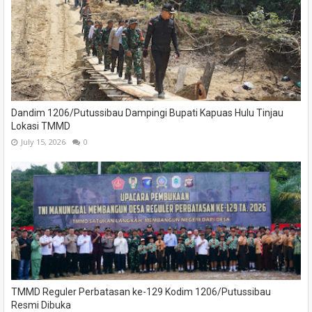
Dandim 1206/Putussibau Dampingi Bupati Kapuas Hulu Tinjau
Lokasi TMMD
July 15, 2026
0
TMMD Reguler Perbatasan ke-129 Kodim 1206/Putussibau
Resmi Dibuka