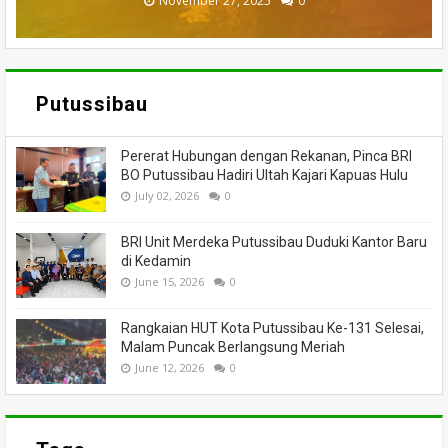
November 27, 2025
February 18, 2025
March 26, 2025
March 13, 2025
July 05, 2026
0
0
0
0
0
Putussibau
Pererat Hubungan dengan Rekanan, Pinca BRI
BO Putussibau Hadiri Ultah Kajari Kapuas Hulu
July 02, 2026
0
BRI Unit Merdeka Putussibau Duduki Kantor Baru
di Kedamin
June 15, 2026
0
Rangkaian HUT Kota Putussibau Ke-131 Selesai,
Malam Puncak Berlangsung Meriah
June 12, 2026
0