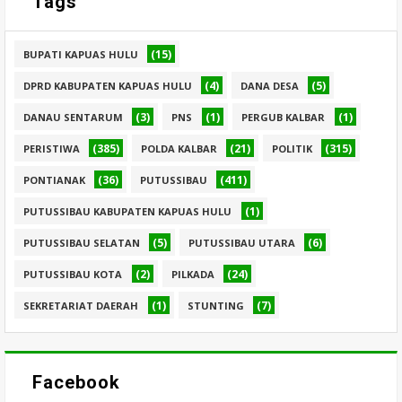
Tags
(15)
BUPATI KAPUAS HULU
(4)
(5)
DPRD KABUPATEN KAPUAS HULU
DANA DESA
(3)
(1)
(1)
DANAU SENTARUM
PNS
PERGUB KALBAR
(385)
(21)
(315)
PERISTIWA
POLDA KALBAR
POLITIK
(36)
(411)
PONTIANAK
PUTUSSIBAU
(1)
PUTUSSIBAU KABUPATEN KAPUAS HULU
(5)
(6)
PUTUSSIBAU SELATAN
PUTUSSIBAU UTARA
(2)
(24)
PUTUSSIBAU KOTA
PILKADA
(1)
(7)
SEKRETARIAT DAERAH
STUNTING
Facebook