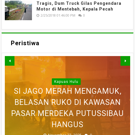
Tragis, Dum Truck Gilas Pengendara
Motor di Mentebah, Kepala Pecah
2/25/2018 01:46:00 PM
0
Peristiwa
Kapuas Hulu
WARGA DESA SEI AJUNG YANG
SI JAGO MERAH MENGAMUK,
SEMPAT SEKARAT, H AKHIRNYA
PEDULI KORBAN KEBAKARAN,
BELASAN RUKO DI KAWASAN
BELASAN TOKO PAKAIAN DI
DILAPORKAN HILANG SAAT
PASAR MERDEKA PUTUSSIBAU
PUTUSSIBAU LUDES DILALAP
TEWAS SETELAH 'DIHAKIMI'
MEMANCING DITEMUKAN
KORAMIL BADAU BERI
MENINGGAL DUNIA
BANTUAN
HANGUS
MASSA
API