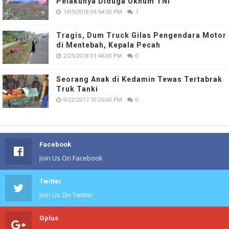
Pelakunya Diduga Oknum TNI
1/05/2018 09:54:00 PM
1
Tragis, Dum Truck Gilas Pengendara Motor
di Mentebah, Kepala Pecah
2/25/2018 01:46:00 PM
0
Seorang Anak di Kedamin Tewas Tertabrak
Truk Tanki
9/22/2017 10:26:00 PM
0
Facebook
Join Us On Facebook
Twitter
Join Us On Twitter
Gplus