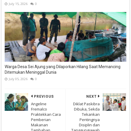
July 15, 2026
0
Warga Desa Sei Ajung yang Dilaporkan Hilang Saat Memancing
Ditemukan Meninggal Dunia
July 05, 2026
0
PREVIOUS
NEXT
Angeline
Diklat Paskibra
Fremalco
Dibuka, Sekda
Praktekkan Cara
Tekankan
Pemberian
Pentingnya
Makanan
Disiplin dan
Tambahan
Tanggungjawab