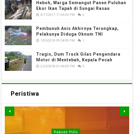
Heboh, Warga Semangut Panen Puluhan
Ekor Ikan Tapah di Sungai Rasau
9/17/2017 11:04:00 PM
0
Pembunuh Anis Akhirnya Terungkap,
Pelakunya Diduga Oknum TNI
1/05/2018 09:54:00 PM
1
Tragis, Dum Truck Gilas Pengendara
Motor di Mentebah, Kepala Pecah
2/25/2018 01:46:00 PM
0
Peristiwa
Kapuas Hulu