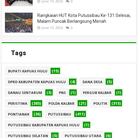
June 15, 2026
0
Rangkaian HUT Kota Putussibau Ke-131 Selesai,
Malam Puncak Berlangsung Meriah
June 12, 2026
0
Tags
(15)
BUPATI KAPUAS HULU
(4)
(5)
DPRD KABUPATEN KAPUAS HULU
DANA DESA
(3)
(1)
(1)
DANAU SENTARUM
PNS
PERGUB KALBAR
(385)
(21)
(315)
PERISTIWA
POLDA KALBAR
POLITIK
(36)
(411)
PONTIANAK
PUTUSSIBAU
(1)
PUTUSSIBAU KABUPATEN KAPUAS HULU
(5)
(6)
PUTUSSIBAU SELATAN
PUTUSSIBAU UTARA