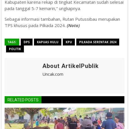
Kabupaten karena rekap di tingkat Kecamatan sudah selesai
pada tanggal 5-7 kemarin," ungkapnya.
Sebagai informasi tambahan, Rutan Putussibau merupakan
TPS khusus pada Pilkada 2024.
(Noto)
TAGS:
DPS
KAPUAS HULU
KPU
PILKADA SERENTAK 2024
POLITIK
About ArtikelPublik
Uncak.com
RELATED POSTS