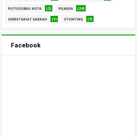
(2)
(24)
PUTUSSIBAU KOTA
PILKADA
(1)
(7)
SEKRETARIAT DAERAH
STUNTING
Facebook