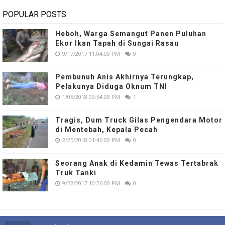
POPULAR POSTS
Heboh, Warga Semangut Panen Puluhan
Ekor Ikan Tapah di Sungai Rasau
9/17/2017 11:04:00 PM
0
Pembunuh Anis Akhirnya Terungkap,
Pelakunya Diduga Oknum TNI
1/05/2018 09:54:00 PM
1
Tragis, Dum Truck Gilas Pengendara Motor
di Mentebah, Kepala Pecah
2/25/2018 01:46:00 PM
0
Seorang Anak di Kedamin Tewas Tertabrak
Truk Tanki
9/22/2017 10:26:00 PM
0