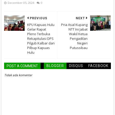
December 05, 2024
0
PREVIOUS
NEXT
KPU Kapuas Hulu
Pria Asal Kupang
Gelar Rapat
NTT Ini Jabat
Pleno Terbuka
Wakil Ketua
Rekapitulasi DPS
Pengadilan
Pilgub Kalbar dan
Negeri
Pilbup Kapuas
Putussibau
Hulu
BLOGGER
DISQUS
FACEBOOK
POST A COMMENT
Tidak ada komentar