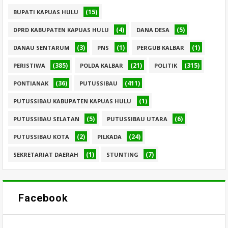
(15)
BUPATI KAPUAS HULU
(4)
(5)
DPRD KABUPATEN KAPUAS HULU
DANA DESA
(3)
(1)
(1)
DANAU SENTARUM
PNS
PERGUB KALBAR
(385)
(21)
(315)
PERISTIWA
POLDA KALBAR
POLITIK
(36)
(411)
PONTIANAK
PUTUSSIBAU
(1)
PUTUSSIBAU KABUPATEN KAPUAS HULU
(5)
(6)
PUTUSSIBAU SELATAN
PUTUSSIBAU UTARA
(2)
(24)
PUTUSSIBAU KOTA
PILKADA
(1)
(7)
SEKRETARIAT DAERAH
STUNTING
Facebook