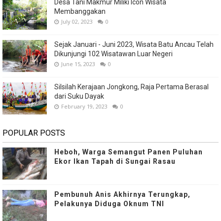
Desa Tani Makmur Miliki Icon Wisata
Membanggakan
July 02, 2023
0
Sejak Januari - Juni 2023, Wisata Batu Ancau Telah
Dikunjungi 102 Wisatawan Luar Negeri
June 15, 2023
0
Silsilah Kerajaan Jongkong, Raja Pertama Berasal
dari Suku Dayak
February 19, 2023
0
POPULAR POSTS
Heboh, Warga Semangut Panen Puluhan
Ekor Ikan Tapah di Sungai Rasau
Pembunuh Anis Akhirnya Terungkap,
Pelakunya Diduga Oknum TNI