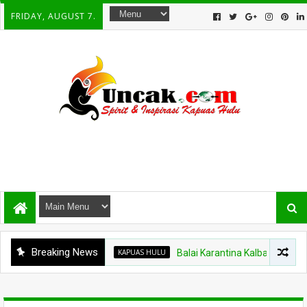
FRIDAY, AUGUST 7.
Breaking News
KAPUAS HULU
Balai Karantina Kalbar Tinjau Jalur T