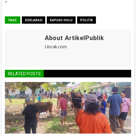
"
TAGS:
DEKLARASI
KAPUAS HULU
POLITIK
About ArtikelPublik
Uncak.com
RELATED POSTS