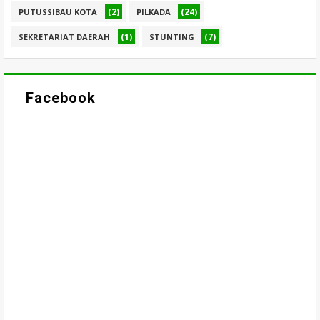
(2)
(24)
PUTUSSIBAU KOTA
PILKADA
(1)
(7)
SEKRETARIAT DAERAH
STUNTING
Facebook