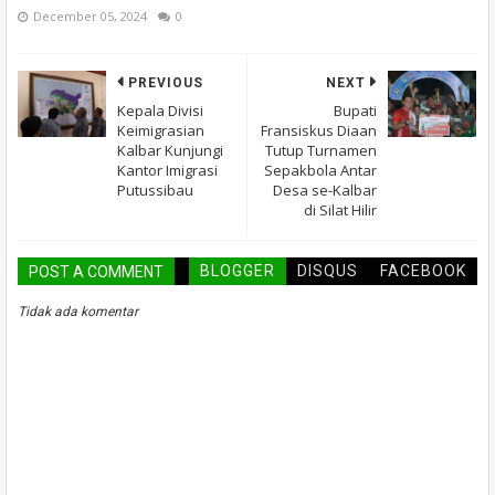
December 05, 2024
0
PREVIOUS
NEXT
Kepala Divisi
Bupati
Keimigrasian
Fransiskus Diaan
Kalbar Kunjungi
Tutup Turnamen
Kantor Imigrasi
Sepakbola Antar
Putussibau
Desa se-Kalbar
di Silat Hilir
BLOGGER
DISQUS
FACEBOOK
POST A COMMENT
Tidak ada komentar