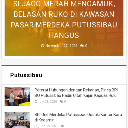
WARGA DESA SEI AJUNG YANG
SI JAGO MERAH MENGAMUK,
SEMPAT SEKARAT, H AKHIRNYA
PEDULI KORBAN KEBAKARAN,
BELASAN RUKO DI KAWASAN
BELASAN TOKO PAKAIAN DI
DILAPORKAN HILANG SAAT
PASAR MERDEKA PUTUSSIBAU
PUTUSSIBAU LUDES DILALAP
TEWAS SETELAH 'DIHAKIMI'
MEMANCING DITEMUKAN
KORAMIL BADAU BERI
MENINGGAL DUNIA
BANTUAN
HANGUS
MASSA
API
November 27, 2025
February 18, 2025
March 26, 2025
March 13, 2025
July 05, 2026
0
0
0
0
0
Putussibau
Pererat Hubungan dengan Rekanan, Pinca BRI
BO Putussibau Hadiri Ultah Kajari Kapuas Hulu
July 02, 2026
0
BRI Unit Merdeka Putussibau Duduki Kantor Baru
di Kedamin
June 15, 2026
0