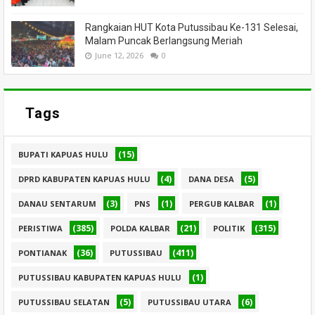
Rangkaian HUT Kota Putussibau Ke-131 Selesai,
Malam Puncak Berlangsung Meriah
June 12, 2026
0
Tags
(15)
BUPATI KAPUAS HULU
(4)
(5)
DPRD KABUPATEN KAPUAS HULU
DANA DESA
(3)
(1)
(1)
DANAU SENTARUM
PNS
PERGUB KALBAR
(385)
(21)
(315)
PERISTIWA
POLDA KALBAR
POLITIK
(36)
(411)
PONTIANAK
PUTUSSIBAU
(1)
PUTUSSIBAU KABUPATEN KAPUAS HULU
(5)
(6)
PUTUSSIBAU SELATAN
PUTUSSIBAU UTARA