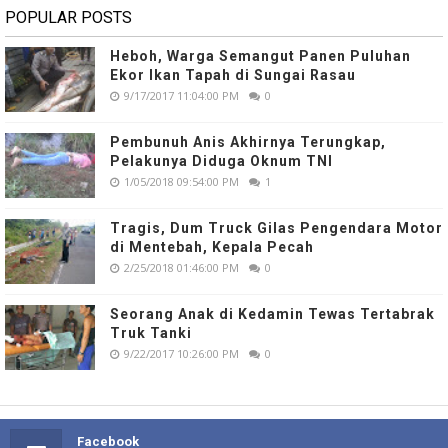
POPULAR POSTS
Heboh, Warga Semangut Panen Puluhan
Ekor Ikan Tapah di Sungai Rasau
9/17/2017 11:04:00 PM
0
Pembunuh Anis Akhirnya Terungkap,
Pelakunya Diduga Oknum TNI
1/05/2018 09:54:00 PM
1
Tragis, Dum Truck Gilas Pengendara Motor
di Mentebah, Kepala Pecah
2/25/2018 01:46:00 PM
0
Seorang Anak di Kedamin Tewas Tertabrak
Truk Tanki
9/22/2017 10:26:00 PM
0
Facebook