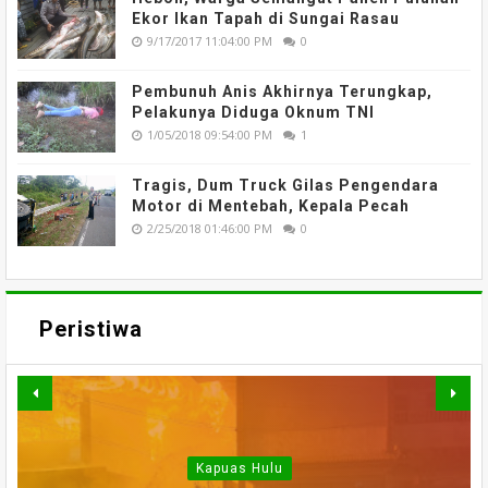
Ekor Ikan Tapah di Sungai Rasau
9/17/2017 11:04:00 PM
0
Pembunuh Anis Akhirnya Terungkap,
Pelakunya Diduga Oknum TNI
1/05/2018 09:54:00 PM
1
Tragis, Dum Truck Gilas Pengendara
Motor di Mentebah, Kepala Pecah
2/25/2018 01:46:00 PM
0
Peristiwa
Kapuas Hulu