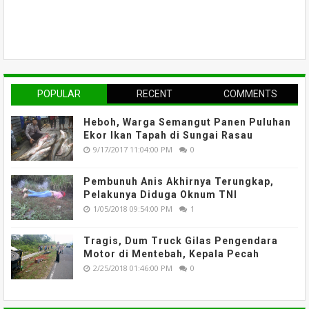
POPULAR
RECENT
COMMENTS
Heboh, Warga Semangut Panen Puluhan
Ekor Ikan Tapah di Sungai Rasau
9/17/2017 11:04:00 PM
0
Pembunuh Anis Akhirnya Terungkap,
Pelakunya Diduga Oknum TNI
1/05/2018 09:54:00 PM
1
Tragis, Dum Truck Gilas Pengendara
Motor di Mentebah, Kepala Pecah
2/25/2018 01:46:00 PM
0