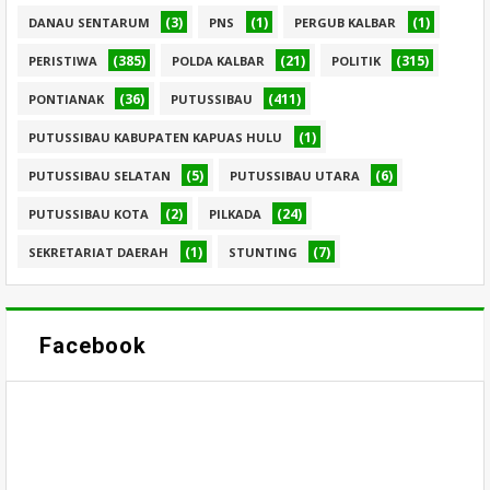
(3)
(1)
(1)
DANAU SENTARUM
PNS
PERGUB KALBAR
(385)
(21)
(315)
PERISTIWA
POLDA KALBAR
POLITIK
(36)
(411)
PONTIANAK
PUTUSSIBAU
(1)
PUTUSSIBAU KABUPATEN KAPUAS HULU
(5)
(6)
PUTUSSIBAU SELATAN
PUTUSSIBAU UTARA
(2)
(24)
PUTUSSIBAU KOTA
PILKADA
(1)
(7)
SEKRETARIAT DAERAH
STUNTING
Facebook