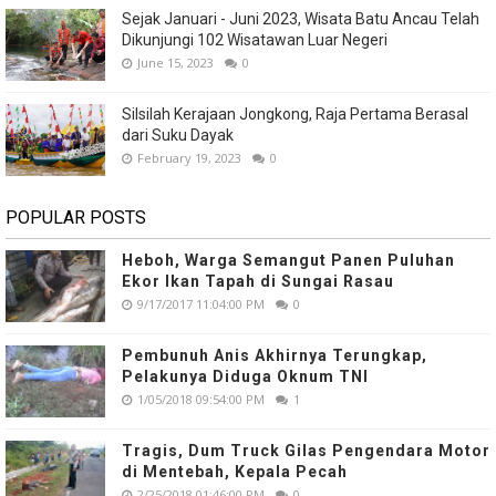
Sejak Januari - Juni 2023, Wisata Batu Ancau Telah
Dikunjungi 102 Wisatawan Luar Negeri
June 15, 2023
0
Silsilah Kerajaan Jongkong, Raja Pertama Berasal
dari Suku Dayak
February 19, 2023
0
POPULAR POSTS
Heboh, Warga Semangut Panen Puluhan
Ekor Ikan Tapah di Sungai Rasau
9/17/2017 11:04:00 PM
0
Pembunuh Anis Akhirnya Terungkap,
Pelakunya Diduga Oknum TNI
1/05/2018 09:54:00 PM
1
Tragis, Dum Truck Gilas Pengendara Motor
di Mentebah, Kepala Pecah
2/25/2018 01:46:00 PM
0