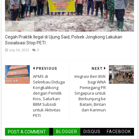
Cegah Praktik Ilegal di Ujung Said, Polsek Jongkong Lakukan
Sosialisasi Stop PETI
July 06, 2025
0
PREVIOUS
NEXT
APMS di
Imigrasi Beri BVK
Selimbau Diduga
bagi WNA
Kongkalikong
Pemegang PR
dengan Pemilik
Singapura untuk
Kios, Salurkan
Berkunjung ke
BBM Subsidi
Batam, Bintan
untuk Aktivitas
dan Karimun
PETI
BLOGGER
DISQUS
FACEBOOK
POST A COMMENT