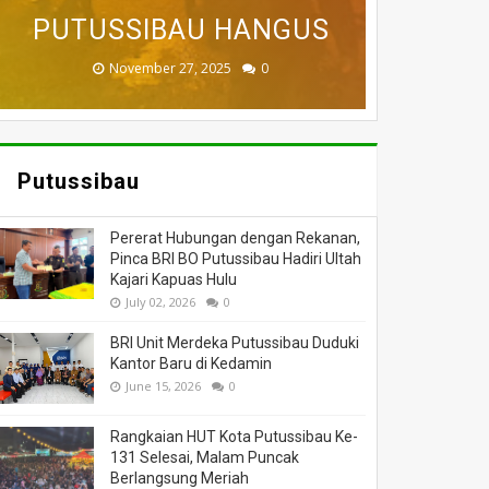
BADAU BERI BANTUAN
PUTUSSIBAU HANGUS
DILALAP API
MASSA
DUNIA
November 27, 2025
February 18, 2025
March 26, 2025
March 13, 2025
July 05, 2026
0
0
0
0
0
Putussibau
Pererat Hubungan dengan Rekanan,
Pinca BRI BO Putussibau Hadiri Ultah
Kajari Kapuas Hulu
July 02, 2026
0
BRI Unit Merdeka Putussibau Duduki
Kantor Baru di Kedamin
June 15, 2026
0
Rangkaian HUT Kota Putussibau Ke-
131 Selesai, Malam Puncak
Berlangsung Meriah