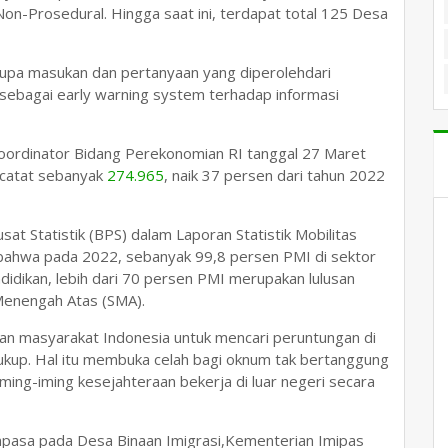
Non-Prosedural. Hingga saat ini, terdapat total 125 Desa
upa masukan dan pertanyaan yang diperolehdari
ya sebagai early warning system terhadap informasi
ordinator Bidang Perekonomian RI tanggal 27 Maret
rcatat sebanyak
274.965
, naik 37 persen dari tahun 2022
at Statistik (BPS) dalam Laporan Statistik Mobilitas
ahwa pada 2022, sebanyak 99,8 persen PMI di sektor
ndidikan, lebih dari 70 persen PMI merupakan lulusan
Menengah Atas (SMA).
kan masyarakat Indonesia untuk mencari peruntungan di
 cukup. Hal itu membuka celah bagi oknum tak bertanggung
ing-iming kesejahteraan bekerja di luar negeri secara
Pimpasa pada Desa Binaan Imigrasi,Kementerian Imipas