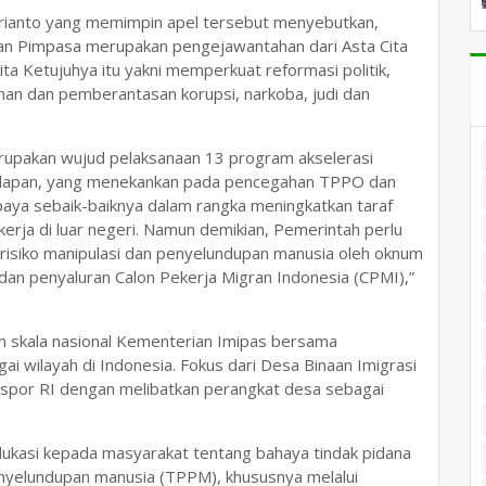
rianto yang memimpin apel tersebut menyebutkan,
an Pimpasa merupakan pengejawantahan dari Asta Cita
ta Ketujuhya itu yakni memperkuat reformasi politik,
an dan pemberantasan korupsi, narkoba, judi dan
rupakan wujud pelaksanaan 13 program akselerasi
elapan, yang menekankan pada pencegahan TPPO dan
aya sebaik-baiknya dalam rangka meningkatkan taraf
rja di luar negeri. Namun demikian, Pemerintah perlu
 risiko manipulasi dan penyelundupan manusia oleh oknum
an penyaluran Calon Pekerja Migran Indonesia (CPMI),”
 skala nasional Kementerian Imipas bersama
i wilayah di Indonesia. Fokus dari Desa Binaan Imigrasi
spor RI dengan melibatkan perangkat desa sebagai
dukasi kepada masyarakat tentang bahaya tindak pidana
nyelundupan manusia (TPPM), khususnya melalui