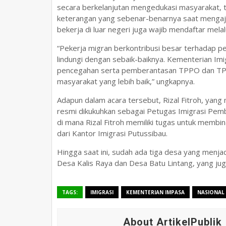
secara berkelanjutan mengedukasi masyarakat,
keterangan yang sebenar-benarnya saat mengaju
bekerja di luar negeri juga wajib mendaftar melal
“Pekerja migran berkontribusi besar terhadap p
lindungi dengan sebaik-baiknya. Kementerian I
pencegahan serta pemberantasan TPPO dan TP
masyarakat yang lebih baik,” ungkapnya.
Adapun dalam acara tersebut, Rizal Fitroh, yan
resmi dikukuhkan sebagai Petugas Imigrasi Pem
di mana Rizal Fitroh memiliki tugas untuk membi
dari Kantor Imigrasi Putussibau.
Hingga saat ini, sudah ada tiga desa yang menja
Desa Kalis Raya dan Desa Batu Lintang, yang jug
TAGS:
IMIGRASI
KEMENTERIAN IMPASA
NASIONAL
About ArtikelPublik