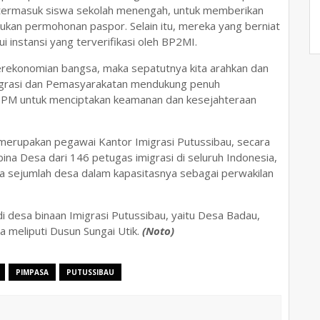
 termasuk siswa sekolah menengah, untuk memberikan
kan permohonan paspor. Selain itu, mereka yang berniat
ui instansi yang terverifikasi oleh BP2MI.
erekonomian bangsa, maka sepatutnya kita arahkan dan
migrasi dan Pemasyarakatan mendukung penuh
PM untuk menciptakan keamanan dan kesejahteraan
g merupakan pegawai Kantor Imigrasi Putussibau, secara
bina Desa dari 146
petugas imigrasi di seluruh Indonesia,
na sejumlah desa dalam kapasitasnya sebagai perwakilan
di desa binaan Imigrasi Putussibau, yaitu Desa Badau,
a meliputi Dusun Sungai Utik.
(Noto)
PIMPASA
PUTUSSIBAU