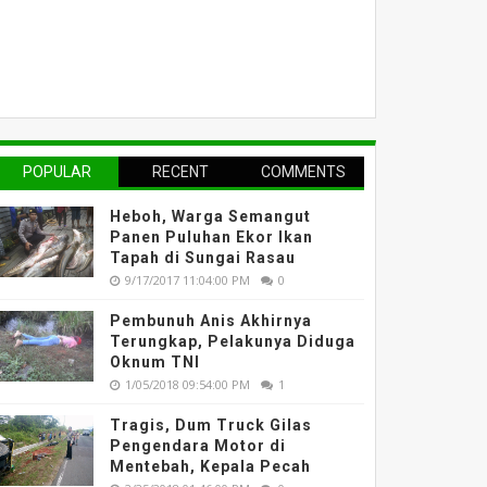
POPULAR
RECENT
COMMENTS
Heboh, Warga Semangut
Panen Puluhan Ekor Ikan
Tapah di Sungai Rasau
9/17/2017 11:04:00 PM
0
Pembunuh Anis Akhirnya
Terungkap, Pelakunya Diduga
Oknum TNI
1/05/2018 09:54:00 PM
1
Tragis, Dum Truck Gilas
Pengendara Motor di
Mentebah, Kepala Pecah