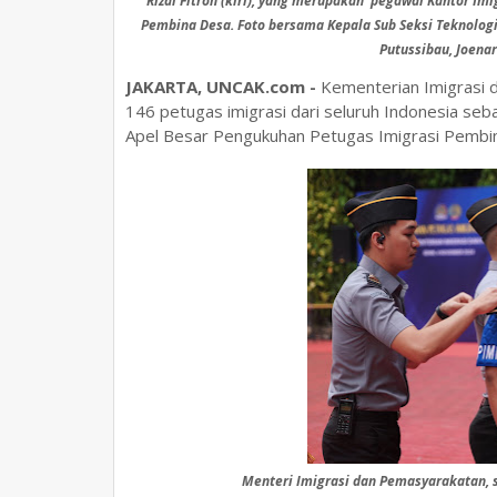
Rizal Fitroh (kiri), yang merupakan pegawai Kantor Im
Pembina Desa. Foto bersama Kepala Sub Seksi Teknologi 
Putussibau, Joena
JAKARTA, UNCAK.com -
Kementerian Imigrasi
146 petugas imigrasi dari seluruh Indonesia se
Apel Besar Pengukuhan Petugas Imigrasi Pembina
Menteri Imigrasi dan Pemasyarakatan,