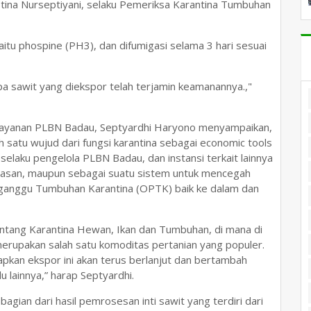
Yustina Nurseptiyani, selaku Pemeriksa Karantina Tumbuhan
aitu phospine (PH3), dan difumigasi selama 3 hari sesuai
lapa sawit yang diekspor telah terjamin keamanannya.,"
layanan PLBN Badau, Septyardhi Haryono menyampaikan,
ah satu wujud dari fungsi karantina sebagai economic tools
selaku pengelola PLBN Badau, dan instansi terkait lainnya
asan, maupun sebagai suatu sistem untuk mencegah
ganggu Tumbuhan Karantina (OPTK) baik ke dalam dan
tang Karantina Hewan, Ikan dan Tumbuhan, di mana di
erupakan salah satu komoditas pertanian yang populer.
pkan ekspor ini akan terus berlanjut dan bertambah
 lainnya,” harap Septyardhi.
agian dari hasil pemrosesan inti sawit yang terdiri dari