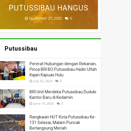
BADAU BERI BANTUAN
PUTUSSIBAU HANGUS
DILALAP API
MASSA
DUNIA
November 27, 2025
February 18, 2025
March 26, 2025
March 13, 2025
July 05, 2026
0
0
0
0
0
Putussibau
Pererat Hubungan dengan Rekanan,
Pinca BRI BO Putussibau Hadiri Ultah
Kajari Kapuas Hulu
July 02, 2026
0
BRI Unit Merdeka Putussibau Duduki
Kantor Baru di Kedamin
June 15, 2026
0
Rangkaian HUT Kota Putussibau Ke-
131 Selesai, Malam Puncak
Berlangsung Meriah