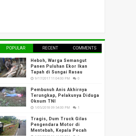
POPULAR
RECENT
COMMENTS
Heboh, Warga Semangut
Panen Puluhan Ekor Ikan
Tapah di Sungai Rasau
9/17/2017 11:04:00 PM
0
Pembunuh Anis Akhirnya
Terungkap, Pelakunya Diduga
Oknum TNI
1/05/2018 09:54:00 PM
1
Tragis, Dum Truck Gilas
Pengendara Motor di
Mentebah, Kepala Pecah