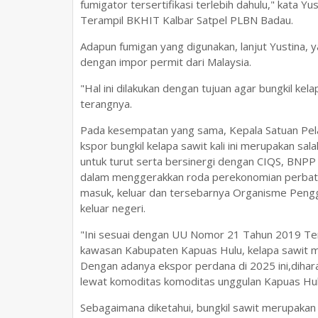
fumigator tersertifikasi terlebih dahulu," kata 
Terampil BKHIT Kalbar Satpel PLBN Badau.
Adapun fumigan yang digunakan, lanjut Yustina, y
dengan impor permit dari Malaysia.
"Hal ini dilakukan dengan tujuan agar bungkil ke
terangnya.
Pada kesempatan yang sama, Kepala Satuan Pe
kspor bungkil kelapa sawit kali ini merupakan sal
untuk turut serta bersinergi dengan CIQS, BNPP 
dalam menggerakkan roda perekonomian perbat
masuk, keluar dan tersebarnya Organisme Peng
keluar negeri.
"Ini sesuai dengan UU Nomor 21 Tahun 2019 Ten
kawasan Kabupaten Kapuas Hulu, kelapa sawit m
Dengan adanya ekspor perdana di 2025 ini,dihara
lewat komoditas komoditas unggulan Kapuas Hulu
Sebagaimana diketahui, bungkil sawit merupakan b