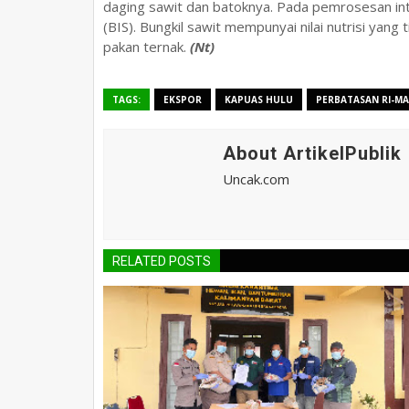
daging sawit dan batoknya. Pada pemrosesan inti
(BIS). Bungkil sawit mempunyai nilai nutrisi yan
pakan ternak.
(Nt)
TAGS:
EKSPOR
KAPUAS HULU
PERBATASAN RI-MA
About ArtikelPublik
Uncak.com
RELATED POSTS