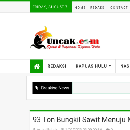
FRIDAY, AUGUST 7.
HOME
REDAKSI
CONTACT
REDAKSI
KAPUAS HULU
NAS
Breaking News
93 Ton Bungkil Sawit Menuju
ArtikelPublik
1/02/2025 05:09:00 PM
0