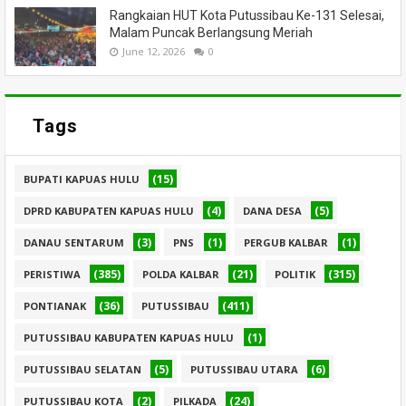
Rangkaian HUT Kota Putussibau Ke-131 Selesai,
Malam Puncak Berlangsung Meriah
June 12, 2026
0
Tags
(15)
BUPATI KAPUAS HULU
(4)
(5)
DPRD KABUPATEN KAPUAS HULU
DANA DESA
(3)
(1)
(1)
DANAU SENTARUM
PNS
PERGUB KALBAR
(385)
(21)
(315)
PERISTIWA
POLDA KALBAR
POLITIK
(36)
(411)
PONTIANAK
PUTUSSIBAU
(1)
PUTUSSIBAU KABUPATEN KAPUAS HULU
(5)
(6)
PUTUSSIBAU SELATAN
PUTUSSIBAU UTARA
(2)
(24)
PUTUSSIBAU KOTA
PILKADA