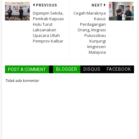
PREVIOUS
NEXT
Dipimpin Sekda,
Cegah Maraknya
Pemkab Kapuas
Kasus
Hulu Turut
Perdagangan
Laksanakan
Orang, Imigrasi
Upacara Ultah
Putussibau
Pemprov Kalbar
Kunjungi
Imigresen
Malaysia
BLOGGER
DISQUS
FACEBOOK
POST A COMMENT
Tidak ada komentar