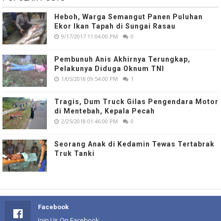
Heboh, Warga Semangut Panen Puluhan
Ekor Ikan Tapah di Sungai Rasau
9/17/2017 11:04:00 PM
0
Pembunuh Anis Akhirnya Terungkap,
Pelakunya Diduga Oknum TNI
1/05/2018 09:54:00 PM
1
Tragis, Dum Truck Gilas Pengendara Motor
di Mentebah, Kepala Pecah
2/25/2018 01:46:00 PM
0
Seorang Anak di Kedamin Tewas Tertabrak
Truk Tanki
Facebook
Join Us On Facebook