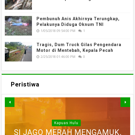
Pembunuh Anis Akhirnya Terungkap,
Pelakunya Diduga Oknum TNI
1/05/2018 09:54:00 PM
1
Tragis, Dum Truck Gilas Pengendara
Motor di Mentebah, Kepala Pecah
2/25/2018 01:46:00 PM
0
Peristiwa
Kapuas Hulu
WARGA DESA SEI AJUNG YANG
SI JAGO MERAH MENGAMUK,