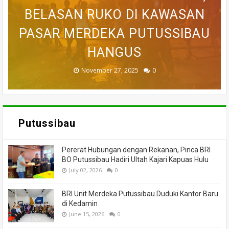
SEMPAT SEKARAT, H AKHIRNYA
PEDULI KORBAN KEBAKARAN,
BELASAN RUKO DI KAWASAN
BELASAN TOKO PAKAIAN DI
DILAPORKAN HILANG SAAT
PASAR MERDEKA PUTUSSIBAU
PUTUSSIBAU LUDES DILALAP
TEWAS SETELAH 'DIHAKIMI'
MEMANCING DITEMUKAN
KORAMIL BADAU BERI
MENINGGAL DUNIA
BANTUAN
HANGUS
MASSA
API
November 27, 2025
February 18, 2025
March 26, 2025
March 13, 2025
July 05, 2026
0
0
0
0
0
Putussibau
Pererat Hubungan dengan Rekanan, Pinca BRI
BO Putussibau Hadiri Ultah Kajari Kapuas Hulu
July 02, 2026
0
BRI Unit Merdeka Putussibau Duduki Kantor Baru
di Kedamin
June 15, 2026
0