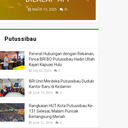
November 27, 2025
February 18, 2025
March 26, 2025
March 13, 2025
July 05, 2026
0
0
0
0
0
Putussibau
Pererat Hubungan dengan Rekanan,
Pinca BRI BO Putussibau Hadiri Ultah
Kajari Kapuas Hulu
July 02, 2026
0
BRI Unit Merdeka Putussibau Duduki
Kantor Baru di Kedamin
June 15, 2026
0
Rangkaian HUT Kota Putussibau Ke-
131 Selesai, Malam Puncak
Berlangsung Meriah
June 12, 2026
0