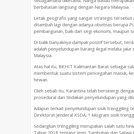
Sebagaimana diketahui, Nanga Badau merupakan
berbatasan langsung dengan Negara Malaysia.
Letak geografis yang sangat strategis tersebut
ditambah lagi dengan adanya obvitnas berupa 
pembangunan, baik dari segi ekonomi, maupun so
Di balik banyaknya dampak positif tersebut, ter
adalah penyelundupan barang ilegal melalui jal
Malaysia.
Atas hal itu, BKHIT Kalimantan Barat sebagai sa
membentuk suatu sistem pencegahan masuk, kelu
hewan.
Oleh sebab itu, Karantina telah bersinergi deng
prosedural dari tindakan penyelundupan yang di
Adapun terkait penyelundupan sisik trenggiling 
Direktorat Jenderal KSDA, 1 kilogram sisik trenggi
Sedangkan trenggiling merupakan salah satu h
Tahun 2018 tentang Jenis Tumbuhan dan Satwa Liar