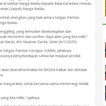
ral di sekitar Nanga Badau kepada Balai Karantina Hewan,
yanan (Satpel) Nanga Badau.
bentuk sinergitas yang baik antara Satgas Pamtas
nga Badau.
nggiling, yang kemudian diselundupkan dan
rusak ekosistem dan sumber daya alam yang kita milik,"
n Barat, drh. Muamar Darda, Senin (6/1/2025).
gan Satgas Pamtas Yonzipur 5/ABW, pihaknya
hususnya penyelundupan satwa liar maupun produk
but akan diserahterimakan ke BKSDA Kalbar dan ditindak
a.
upun masyarakat, untuk bersama-sama memerangi tindak
ng kita miliki," ajaknya.