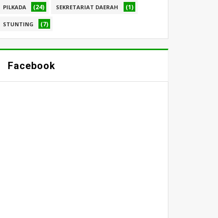
(24)
(1)
PILKADA
SEKRETARIAT DAERAH
(7)
STUNTING
Facebook