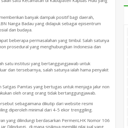
 salah satu Kecamatan di Kabupaten Kapuas Hulu yang
 memberikan banyak dampak positif bagi daerah,
PLBN Nanga Badau yang didapuk sebagai episentrum
sial dan budaya.
dapat beberapa permasalahan yang timbul. Salah satunya
ur non prosedural yang menghubungkan Indonesia dan
lah satu institusi yang bertanggungjawab untuk
ar dan tersebarnya, salah satunya ialah hama penyakit
an Satgas Pamtas yang bertugas untuk menjaga jalur non
lakukan oleh orang orang tidak bertanggungjawab.
tersebut sebagaimana dikutip dari website resmi
ling diperoleh minimal dari 4-5 ekor trenggiling.
ewan yang dilindungi berdasarkan PermenLHK Nomor 106
 Dilindungi, di mana sisiknya memiliki nilai jual yang