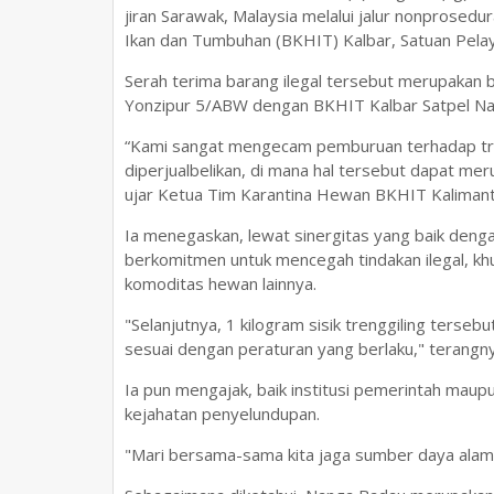
jiran Sarawak, Malaysia melalui jalur nonprosedu
Ikan dan Tumbuhan (BKHIT) Kalbar, Satuan Pela
Serah terima barang ilegal tersebut merupakan 
Yonzipur 5/ABW dengan BKHIT Kalbar Satpel Na
“Kami sangat mengecam pemburuan terhadap tre
diperjualbelikan, di mana hal tersebut dapat me
ujar Ketua Tim Karantina Hewan BKHIT Kalimanta
Ia menegaskan, lewat sinergitas yang baik den
berkomitmen untuk mencegah tindakan ilegal, k
komoditas hewan lainnya.
"Selanjutnya, 1 kilogram sisik trenggiling terse
sesuai dengan peraturan yang berlaku," terangny
Ia pun mengajak, baik institusi pemerintah ma
kejahatan penyelundupan.
"Mari bersama-sama kita jaga sumber daya alam ya