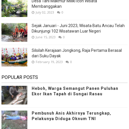
Desa Tani Makmur Miliki Icon Wisata
Membanggakan
July 02, 2023
0
Sejak Januari - Juni 2023, Wisata Batu Ancau Telah
Dikunjungi 102 Wisatawan Luar Negeri
June 15, 2023
0
Silsilah Kerajaan Jongkong, Raja Pertama Berasal
dari Suku Dayak
February 19, 2023
0
POPULAR POSTS
Heboh, Warga Semangut Panen Puluhan
Ekor Ikan Tapah di Sungai Rasau
Pembunuh Anis Akhirnya Terungkap,
Pelakunya Diduga Oknum TNI