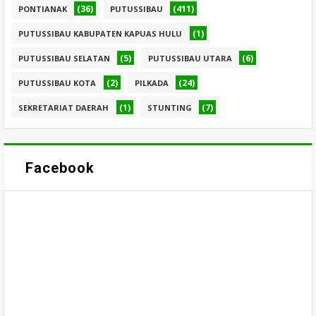
(36)
(411)
PONTIANAK
PUTUSSIBAU
(1)
PUTUSSIBAU KABUPATEN KAPUAS HULU
(5)
(6)
PUTUSSIBAU SELATAN
PUTUSSIBAU UTARA
(2)
(24)
PUTUSSIBAU KOTA
PILKADA
(1)
(7)
SEKRETARIAT DAERAH
STUNTING
Facebook