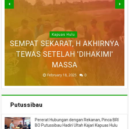
WARGA DESA SEI AJUNG YANG
SI JAGO MERAH MENGAMUK,
Kapuas Hulu
SEMPAT SEKARAT, H AKHIRNYA
PEDULI KORBAN KEBAKARAN,
BELASAN RUKO DI KAWASAN
BELASAN TOKO PAKAIAN DI
DILAPORKAN HILANG SAAT
PASAR MERDEKA PUTUSSIBAU
PUTUSSIBAU LUDES DILALAP
TEWAS SETELAH 'DIHAKIMI'
MEMANCING DITEMUKAN
KORAMIL BADAU BERI
MENINGGAL DUNIA
BANTUAN
HANGUS
MASSA
API
November 27, 2025
February 18, 2025
March 26, 2025
March 13, 2025
July 05, 2026
0
0
0
0
0
Putussibau
Pererat Hubungan dengan Rekanan, Pinca BRI
BO Putussibau Hadiri Ultah Kajari Kapuas Hulu