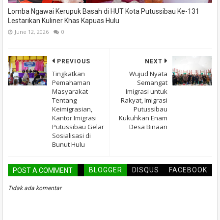
Lomba Ngawai Kerupuk Basah di HUT Kota Putussibau Ke-131
Lestarikan Kuliner Khas Kapuas Hulu
June 12, 2026
0
PREVIOUS
NEXT
Tingkatkan
Wujud Nyata
Pemahaman
Semangat
Masyarakat
Imigrasi untuk
Tentang
Rakyat, Imigrasi
Keimigrasian,
Putussibau
Kantor Imigrasi
Kukuhkan Enam
Putussibau Gelar
Desa Binaan
Sosialisasi di
Bunut Hulu
BLOGGER
DISQUS
FACEBOOK
POST A COMMENT
Tidak ada komentar