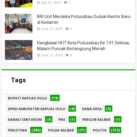
July 02, 2026
0
BRI Unit Merdeka Putussibau Duduki Kantor Baru
di Kedamin
June 15, 2026
0
Rangkaian HUT Kota Putussibau Ke-131 Selesai,
Malam Puncak Berlangsung Meriah
June 12, 2026
0
Tags
(15)
BUPATI KAPUAS HULU
(4)
(5)
DPRD KABUPATEN KAPUAS HULU
DANA DESA
(3)
(1)
(1)
DANAU SENTARUM
PNS
PERGUB KALBAR
(385)
(21)
(315)
PERISTIWA
POLDA KALBAR
POLITIK