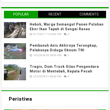
POPULAR
RECENT
COMMENTS
Heboh, Warga Semangut Panen Puluhan
Ekor Ikan Tapah di Sungai Rasau
9/17/2017 11:04:00 PM
0
Pembunuh Anis Akhirnya Terungkap,
Pelakunya Diduga Oknum TNI
1/05/2018 09:54:00 PM
1
Tragis, Dum Truck Gilas Pengendara
Motor di Mentebah, Kepala Pecah
2/25/2018 01:46:00 PM
0
Peristiwa