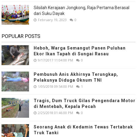
Silsilah Kerajaan Jongkong, Raja Pertama Berasal
dari Suku Dayak
February 19, 2023
0
POPULAR POSTS
Heboh, Warga Semangut Panen Puluhan
Ekor Ikan Tapah di Sungai Rasau
9/17/2017 11:04:00 PM
0
Pembunuh Anis Akhirnya Terungkap,
Pelakunya Diduga Oknum TNI
1/05/2018 09:54:00 PM
1
Tragis, Dum Truck Gilas Pengendara Motor
di Mentebah, Kepala Pecah
2/25/2018 01:46:00 PM
0
Seorang Anak di Kedamin Tewas Tertabrak
Truk Tanki