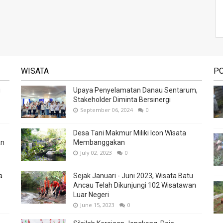
WISATA
P
i
Upaya Penyelamatan Danau Sentarum,
Stakeholder Diminta Bersinergi
September 06, 2024
0
Desa Tani Makmur Miliki Icon Wisata
an
Membanggakan
July 02, 2023
0
a
Sejak Januari - Juni 2023, Wisata Batu
Ancau Telah Dikunjungi 102 Wisatawan
Luar Negeri
June 15, 2023
0