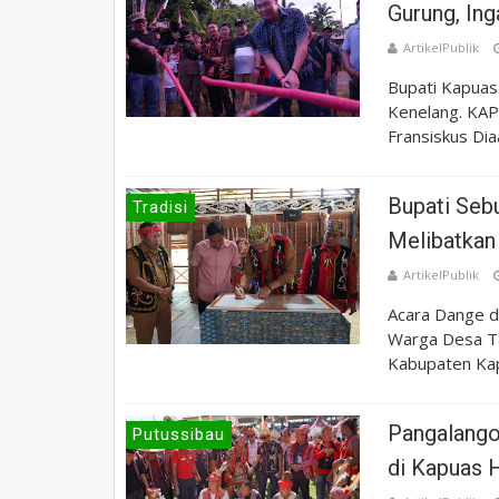
Gurung, Ing
ArtikelPublik
Bupati Kapuas 
Kenelang. KAP
Fransiskus Diaa
Bupati Sebu
Tradisi
Melibatkan
ArtikelPublik
Acara Dange d
Warga Desa Ta
Kabupaten Kapu
Pangalango
Putussibau
di Kapuas 