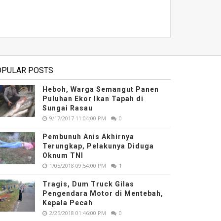
OPULAR POSTS
Heboh, Warga Semangut Panen
Puluhan Ekor Ikan Tapah di
Sungai Rasau
9/17/2017 11:04:00 PM
0
Pembunuh Anis Akhirnya
Terungkap, Pelakunya Diduga
Oknum TNI
1/05/2018 09:54:00 PM
1
Tragis, Dum Truck Gilas
Pengendara Motor di Mentebah,
Kepala Pecah
2/25/2018 01:46:00 PM
0