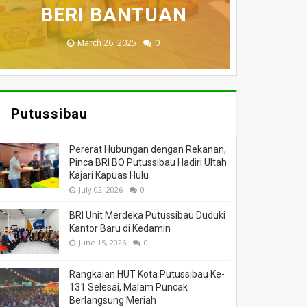
MENINGGAL DUNIA
BERI BANTUAN
DILALAP API
HANGUS
MASSA
November 27, 2025
February 18, 2025
March 26, 2025
March 13, 2025
July 05, 2026
0
0
0
0
0
Putussibau
Pererat Hubungan dengan Rekanan,
Pinca BRI BO Putussibau Hadiri Ultah
Kajari Kapuas Hulu
July 02, 2026
0
BRI Unit Merdeka Putussibau Duduki
Kantor Baru di Kedamin
June 15, 2026
0
Rangkaian HUT Kota Putussibau Ke-
131 Selesai, Malam Puncak
Berlangsung Meriah