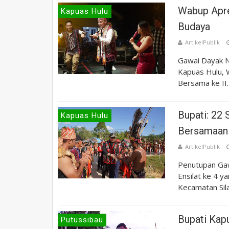
Wabup Apre
Kapuas Hulu
Budaya
ArtikelPublik
Gawai Dayak N
Kapuas Hulu, 
Bersama ke II..
Bupati: 22
Kapuas Hulu
Bersamaan 
ArtikelPublik
Penutupan Ga
Ensilat ke 4 y
Kecamatan Silat
Bupati Kap
Putussibau