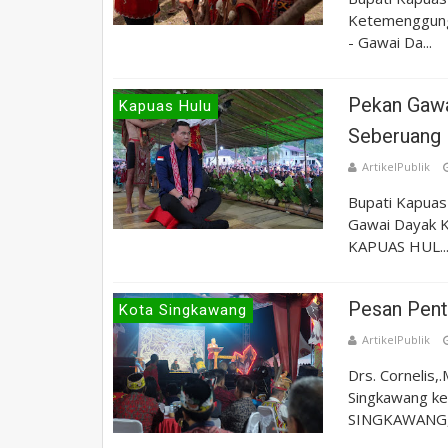
Ketemenggung
- Gawai Da...
Pekan Gaw
Kapuas Hulu
Seberuang E
ArtikelPublik
Bupati Kapuas
Gawai Dayak K
KAPUAS HUL..
Pesan Penti
Kota Singkawang
ArtikelPublik
Drs. Cornelis
Singkawang ke
SINGKAWANG, 