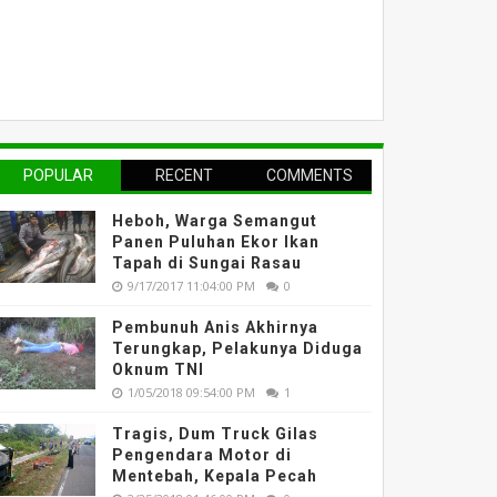
POPULAR
RECENT
COMMENTS
Heboh, Warga Semangut
Panen Puluhan Ekor Ikan
Tapah di Sungai Rasau
9/17/2017 11:04:00 PM
0
Pembunuh Anis Akhirnya
Terungkap, Pelakunya Diduga
Oknum TNI
1/05/2018 09:54:00 PM
1
Tragis, Dum Truck Gilas
Pengendara Motor di
Mentebah, Kepala Pecah