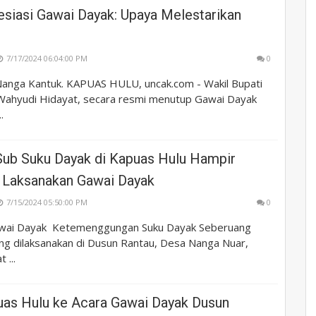
siasi Gawai Dayak: Upaya Melestarikan
7/17/2024 06:04:00 PM
0
anga Kantuk. KAPUAS HULU, uncak.com - Wakil Bupati
Wahyudi Hidayat, secara resmi menutup Gawai Dayak
.
 Sub Suku Dayak di Kapuas Hulu Hampir
Laksanakan Gawai Dayak
7/15/2024 05:50:00 PM
0
wai Dayak Ketemenggungan Suku Dayak Seberuang
ang dilaksanakan di Dusun Rantau, Desa Nanga Nuar,
 ...
uas Hulu ke Acara Gawai Dayak Dusun