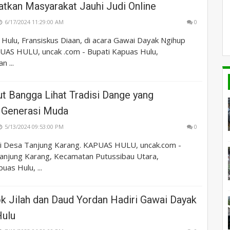
atkan Masyarakat Jauhi Judi Online
6/17/2024 11:29:00 AM
0
Hulu, Fransiskus Diaan, di acara Gawai Dayak Ngihup
UAS HULU, uncak .com - Bupati Kapuas Hulu,
n ...
t Bangga Lihat Tradisi Dange yang
 Generasi Muda
5/13/2024 09:53:00 PM
0
i Desa Tanjung Karang. KAPUAS HULU, uncak.com -
njung Karang, Kecamatan Putussibau Utara,
as Hulu, ...
k Jilah dan Daud Yordan Hadiri Gawai Dayak
Hulu