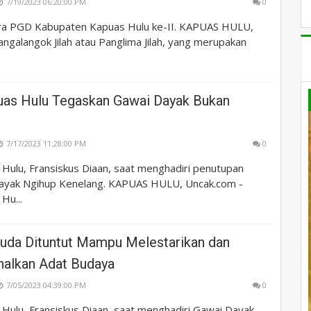
7/19/2023 06:20:00 PM
0
ra PGD Kabupaten Kapuas Hulu ke-II. KAPUAS HULU,
ngalangok Jilah atau Panglima Jilah, yang merupakan
uas Hulu Tegaskan Gawai Dayak Bukan
7/17/2023 11:28:00 PM
0
 Hulu, Fransiskus Diaan, saat menghadiri penutupan
ayak Ngihup Kenelang. KAPUAS HULU, Uncak.com -
Hu...
uda Dituntut Mampu Melestarikan dan
alkan Adat Budaya
7/05/2023 04:39:00 PM
0
 Hulu, Fransiskus Diaan, saat menghadiri Gawai Dayak