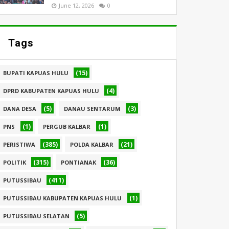
June 12, 2026
0
Tags
(15)
BUPATI KAPUAS HULU
(4)
DPRD KABUPATEN KAPUAS HULU
(5)
(3)
DANA DESA
DANAU SENTARUM
(1)
(1)
PNS
PERGUB KALBAR
(385)
(21)
PERISTIWA
POLDA KALBAR
(315)
(36)
POLITIK
PONTIANAK
(411)
PUTUSSIBAU
(1)
PUTUSSIBAU KABUPATEN KAPUAS HULU
(5)
PUTUSSIBAU SELATAN