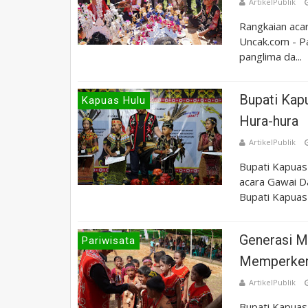
ArtikelPublik
Rangkaian aca
Uncak.com - Pa
panglima da...
Bupati Kap
Kapuas Hulu
Hura-hura
ArtikelPublik
Bupati Kapuas
acara Gawai D
Bupati Kapuas 
Generasi M
Pariwisata
Memperken
ArtikelPublik
Bupati Kapuas