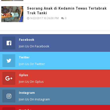
Seorang Anak di Kedamin Tewas Tertabrak
Truk Tanki
9/22/2017 10:26:00 PM
0
Facebook
Join Us On Facebook
Twitter
Join Us On Twitter
Gplus
Join Us On Gplus
Instagram
Join Us On Instagram