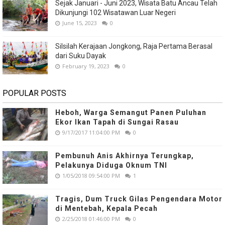
Sejak Januari - Juni 2023, Wisata Batu Ancau Telah
Dikunjungi 102 Wisatawan Luar Negeri
June 15, 2023
0
Silsilah Kerajaan Jongkong, Raja Pertama Berasal
dari Suku Dayak
February 19, 2023
0
POPULAR POSTS
Heboh, Warga Semangut Panen Puluhan
Ekor Ikan Tapah di Sungai Rasau
9/17/2017 11:04:00 PM
0
Pembunuh Anis Akhirnya Terungkap,
Pelakunya Diduga Oknum TNI
1/05/2018 09:54:00 PM
1
Tragis, Dum Truck Gilas Pengendara Motor
di Mentebah, Kepala Pecah
2/25/2018 01:46:00 PM
0