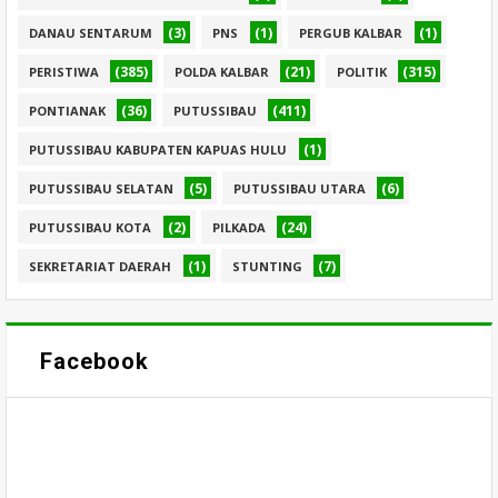
(3)
(1)
(1)
DANAU SENTARUM
PNS
PERGUB KALBAR
(385)
(21)
(315)
PERISTIWA
POLDA KALBAR
POLITIK
(36)
(411)
PONTIANAK
PUTUSSIBAU
(1)
PUTUSSIBAU KABUPATEN KAPUAS HULU
(5)
(6)
PUTUSSIBAU SELATAN
PUTUSSIBAU UTARA
(2)
(24)
PUTUSSIBAU KOTA
PILKADA
(1)
(7)
SEKRETARIAT DAERAH
STUNTING
Facebook