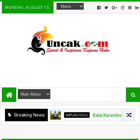
MONDAY, AUGUST 10.
Breaking News
KAPUAS HULU
Balai Karantina Kalbar Tinj