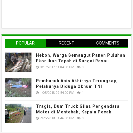
POPULAR
RECENT
COMMENTS
Heboh, Warga Semangut Panen Puluhan
Ekor Ikan Tapah di Sungai Rasau
9/17/2017 11:04:00 PM
0
Pembunuh Anis Akhirnya Terungkap,
Pelakunya Diduga Oknum TNI
1/05/2018 09:54:00 PM
1
Tragis, Dum Truck Gilas Pengendara
Motor di Mentebah, Kepala Pecah
2/25/2018 01:46:00 PM
0