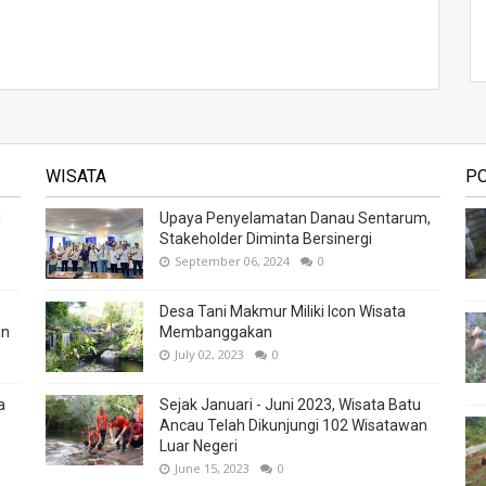
WISATA
P
i
Upaya Penyelamatan Danau Sentarum,
Stakeholder Diminta Bersinergi
September 06, 2024
0
Desa Tani Makmur Miliki Icon Wisata
an
Membanggakan
July 02, 2023
0
a
Sejak Januari - Juni 2023, Wisata Batu
Ancau Telah Dikunjungi 102 Wisatawan
Luar Negeri
June 15, 2023
0