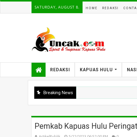
SATURDAY, AUGUST 8.
HOME
REDAKSI
CONTA
REDAKSI
KAPUAS HULU
NAS
Breaking News
Pemkab Kapuas Hulu Peringati
ArtikelPublik
5/22/2023 06:52:00 PM
0