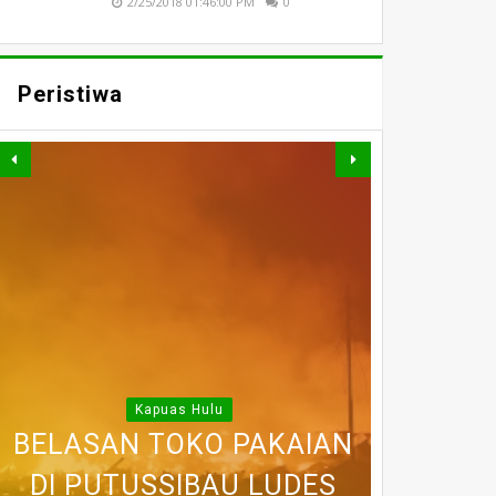
2/25/2018 01:46:00 PM
0
Peristiwa
WARGA DESA SEI AJUNG
YANG DILAPORKAN
SI JAGO MERAH
MENGAMUK, BELASAN
SEMPAT SEKARAT, H
HILANG SAAT
Kapuas Hulu
BELASAN TOKO PAKAIAN
RUKO DI KAWASAN
AKHIRNYA TEWAS
PEDULI KORBAN
MEMANCING
DITEMUKAN MENINGGAL
KEBAKARAN, KORAMIL
DI PUTUSSIBAU LUDES
SETELAH 'DIHAKIMI'
PASAR MERDEKA