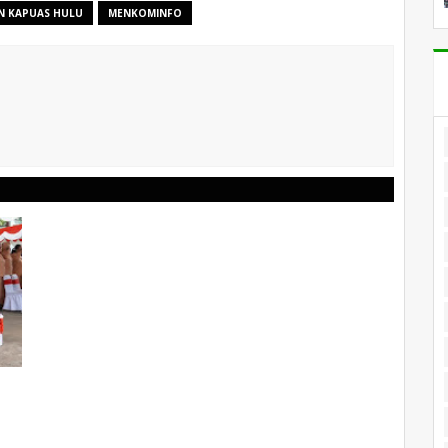
N KAPUAS HULU
MENKOMINFO