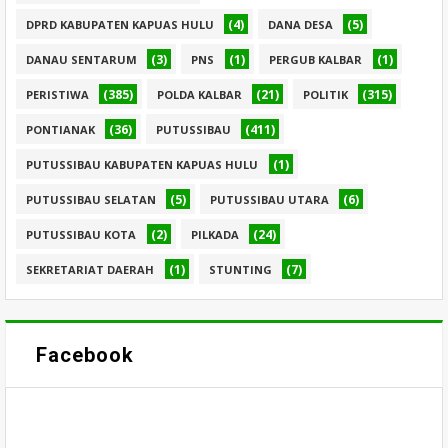
(4)
(5)
DPRD KABUPATEN KAPUAS HULU
DANA DESA
(3)
(1)
(1)
DANAU SENTARUM
PNS
PERGUB KALBAR
(385)
(21)
(315)
PERISTIWA
POLDA KALBAR
POLITIK
(36)
(411)
PONTIANAK
PUTUSSIBAU
(1)
PUTUSSIBAU KABUPATEN KAPUAS HULU
(5)
(6)
PUTUSSIBAU SELATAN
PUTUSSIBAU UTARA
(2)
(24)
PUTUSSIBAU KOTA
PILKADA
(1)
(7)
SEKRETARIAT DAERAH
STUNTING
Facebook