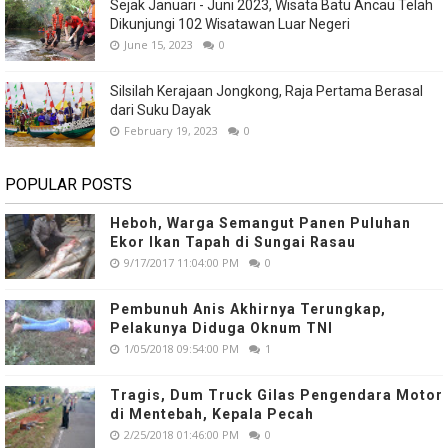
Sejak Januari - Juni 2023, Wisata Batu Ancau Telah
Dikunjungi 102 Wisatawan Luar Negeri
June 15, 2023
0
Silsilah Kerajaan Jongkong, Raja Pertama Berasal
dari Suku Dayak
February 19, 2023
0
POPULAR POSTS
Heboh, Warga Semangut Panen Puluhan
Ekor Ikan Tapah di Sungai Rasau
9/17/2017 11:04:00 PM
0
Pembunuh Anis Akhirnya Terungkap,
Pelakunya Diduga Oknum TNI
1/05/2018 09:54:00 PM
1
Tragis, Dum Truck Gilas Pengendara Motor
di Mentebah, Kepala Pecah
2/25/2018 01:46:00 PM
0