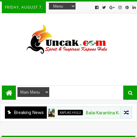
FRIDAY, AUGUST 7.
Breaking News
KAPUAS HULU
Balai Karantina Kalbar Tinjau 