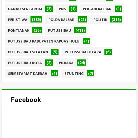
(3)
(1)
(1)
DANAU SENTARUM
PNS
PERGUB KALBAR
(385)
(21)
(315)
PERISTIWA
POLDA KALBAR
POLITIK
(36)
(411)
PONTIANAK
PUTUSSIBAU
(1)
PUTUSSIBAU KABUPATEN KAPUAS HULU
(5)
(6)
PUTUSSIBAU SELATAN
PUTUSSIBAU UTARA
(2)
(24)
PUTUSSIBAU KOTA
PILKADA
(1)
(7)
SEKRETARIAT DAERAH
STUNTING
Facebook