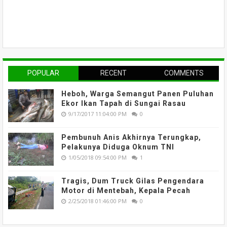
POPULAR
RECENT
COMMENTS
Heboh, Warga Semangut Panen Puluhan
Ekor Ikan Tapah di Sungai Rasau
9/17/2017 11:04:00 PM
0
Pembunuh Anis Akhirnya Terungkap,
Pelakunya Diduga Oknum TNI
1/05/2018 09:54:00 PM
1
Tragis, Dum Truck Gilas Pengendara
Motor di Mentebah, Kepala Pecah
2/25/2018 01:46:00 PM
0