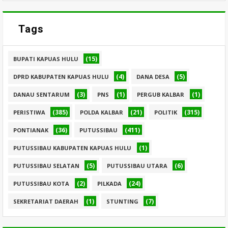
Tags
(15)
BUPATI KAPUAS HULU
(4)
(5)
DPRD KABUPATEN KAPUAS HULU
DANA DESA
(3)
(1)
(1)
DANAU SENTARUM
PNS
PERGUB KALBAR
(385)
(21)
(315)
PERISTIWA
POLDA KALBAR
POLITIK
(36)
(411)
PONTIANAK
PUTUSSIBAU
(1)
PUTUSSIBAU KABUPATEN KAPUAS HULU
(5)
(6)
PUTUSSIBAU SELATAN
PUTUSSIBAU UTARA
(2)
(24)
PUTUSSIBAU KOTA
PILKADA
(1)
(7)
SEKRETARIAT DAERAH
STUNTING