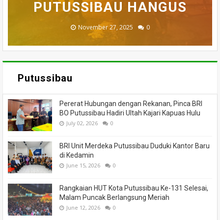
BADAU BERI BANTUAN
PUTUSSIBAU HANGUS
MENINGGAL DUNIA
DILALAP API
MASSA
November 27, 2025
February 18, 2025
March 26, 2025
March 13, 2025
July 05, 2026
0
0
0
0
0
Putussibau
Pererat Hubungan dengan Rekanan, Pinca BRI
BO Putussibau Hadiri Ultah Kajari Kapuas Hulu
July 02, 2026
0
BRI Unit Merdeka Putussibau Duduki Kantor Baru
di Kedamin
June 15, 2026
0
Rangkaian HUT Kota Putussibau Ke-131 Selesai,
Malam Puncak Berlangsung Meriah
June 12, 2026
0