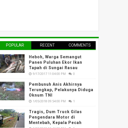
POPULAR
RECENT
COMMENTS
Heboh, Warga Semangut
Panen Puluhan Ekor Ikan
Tapah di Sungai Rasau
9/17/2017 11:04:00 PM
0
Pembunuh Anis Akhirnya
Terungkap, Pelakunya Diduga
Oknum TNI
1/05/2018 09:54:00 PM
1
Tragis, Dum Truck Gilas
Pengendara Motor di
Mentebah, Kepala Pecah