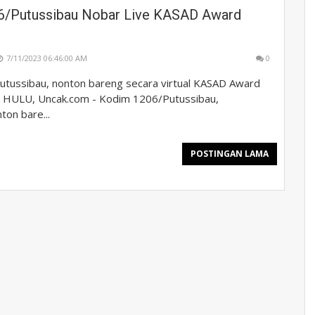
6/Putussibau Nobar Live KASAD Award
7/11/2023 06:46:00 AM
0
tussibau, nonton bareng secara virtual KASAD Award
 HULU, Uncak.com - Kodim 1206/Putussibau,
on bare...
POSTINGAN LAMA